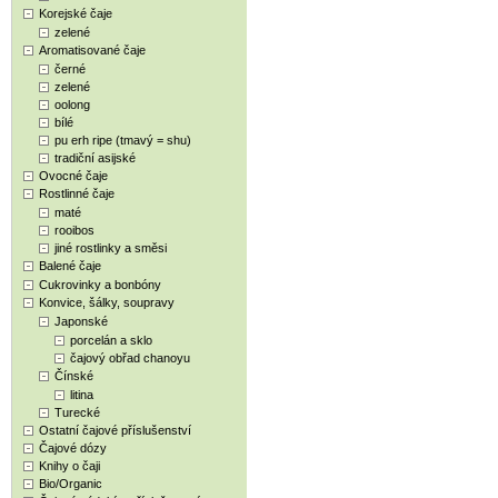
Korejské čaje
zelené
Aromatisované čaje
černé
zelené
oolong
bílé
pu erh ripe (tmavý = shu)
tradiční asijské
Ovocné čaje
Rostlinné čaje
maté
rooibos
jiné rostlinky a směsi
Balené čaje
Cukrovinky a bonbóny
Konvice, šálky, soupravy
Japonské
porcelán a sklo
čajový obřad chanoyu
Čínské
litina
Turecké
Ostatní čajové příslušenství
Čajové dózy
Knihy o čaji
Bio/Organic