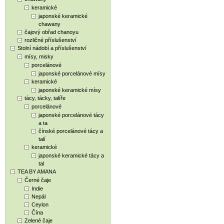
keramické
japonské keramické
chawany
čajový obřad chanoyu
rozličné příslušenství
Stolní nádobí a příslušenství
mísy, misky
porcelánové
japonské porcelánové mísy
keramické
japonské keramické mísy
tácy, tácky, talíře
porcelánové
japonské porcelánové tácy
a ta
čínské porcelánové tácy a
talí
keramické
japonské keramické tácy a
tal
TEA BY AMANA
Černé čaje
Indie
Nepál
Ceylon
Čína
Zelené čaje