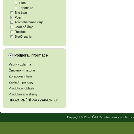
Čína
Japonsko
Bílé čaje
Puerh
Aromatisované čaje
Ovocné čaje
Rooibos
Bio/Organic
Podpora, informace
Vzorky zdarma
Čajovník - historie
Zpracování listu
Základní principy
Produkční oblasti
Produkované druhy
UPOZORNĚNÍ PRO ZÁKAZNÍKY
Copyright © 2026 ČAJ.CZ Internetový obchod ča