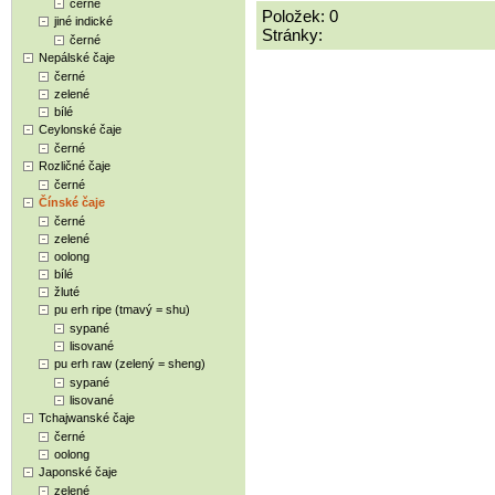
černé
Položek: 0
jiné indické
Stránky:
černé
Nepálské čaje
černé
zelené
bílé
Ceylonské čaje
černé
Rozličné čaje
černé
Čínské čaje
černé
zelené
oolong
bílé
žluté
pu erh ripe (tmavý = shu)
sypané
lisované
pu erh raw (zelený = sheng)
sypané
lisované
Tchajwanské čaje
černé
oolong
Japonské čaje
zelené