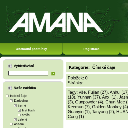
Obchodní podmínky
Registrace
Vyhledávání
Kategorie:
Čínské čaje
Položek: 0
Stránky:
Naše nabídka
Tagy:
vše
,
Fujian (27)
,
Anhui (17
Indické čaje
(18)
,
Yunnan (37)
,
Anxi (1)
,
Jasm
Darjeeling
(3)
,
Gunpowder (4)
,
Chun Mee (
černé
Keemun (7)
,
Golden Monkey (4)
first flush
Guanyin (1)
,
Tanyang (2)
,
HUAN
směsi
Cong (1)
zelené
Assam