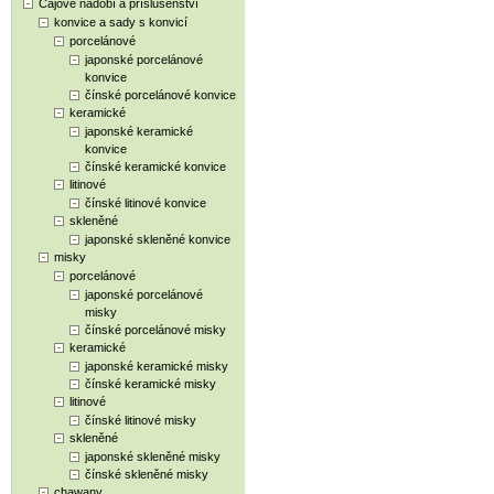
Čajové nádobí a příslušenství
konvice a sady s konvicí
porcelánové
japonské porcelánové
konvice
čínské porcelánové konvice
keramické
japonské keramické
konvice
čínské keramické konvice
litinové
čínské litinové konvice
skleněné
japonské skleněné konvice
misky
porcelánové
japonské porcelánové
misky
čínské porcelánové misky
keramické
japonské keramické misky
čínské keramické misky
litinové
čínské litinové misky
skleněné
japonské skleněné misky
čínské skleněné misky
chawany