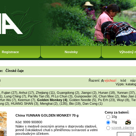
Registrace
Novinky
Výhodný 
ie:
Čínské čaje
4
Řazení:
výchozí
kód
náz
1
Výpis:
katalo
,
Fujian (27)
,
Anhui (17)
,
Zhejiang (11)
,
Guangdong (2)
,
Jiangxi (2)
,
Hunan (18)
,
Yunnan (37)
1)
,
Lung Ching (7)
,
Pai Mu Tan (9)
,
Pi Lo Chun (3)
,
Gunpowder (4)
,
Chun Mee (2)
,
Mao Jian 
Yun Wu (7)
,
Keemun (7)
,
Golden Monkey (4)
,
Golden Needle (5)
,
Pu Erh (23)
,
Wuyi (8)
,
Ti
ng (2)
,
HUANG SHAN (3)
,
Menghai (2)
,
(135)
,
Bio (19)
,
Dan Cong (1)
Ceny za balení:
China YUNNAN GOLDEN MONKEY 70 g
10g
Kód: 9999 900800
70g
Nálev s medově ovocným aroma v doprovodu sladové,
vzorek zdarma
jemně čokoládové chuti s přiměřenou svíravostí a velmi
povzbudivým účinkem.