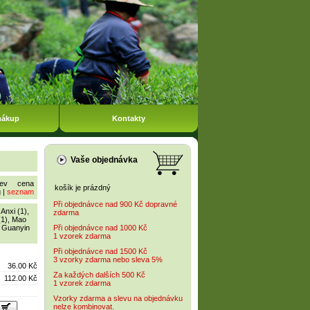
nákup
Kontakty
Vaše objednávka
ev
cena
košík je prázdný
g
|
seznam
Při objednávce nad 900 Kč dopravné
,
Anxi (1)
,
zdarma
(1)
,
Mao
e Guanyin
Při objednávce nad 1000 Kč
1 vzorek zdarma
Při objednávce nad 1500 Kč
3 vzorky zdarma nebo sleva 5%
36.00 Kč
Za každých dalších 500 Kč
112.00 Kč
1 vzorek zdarma
Vzorky zdarma a slevu na objednávku
nelze kombinovat.