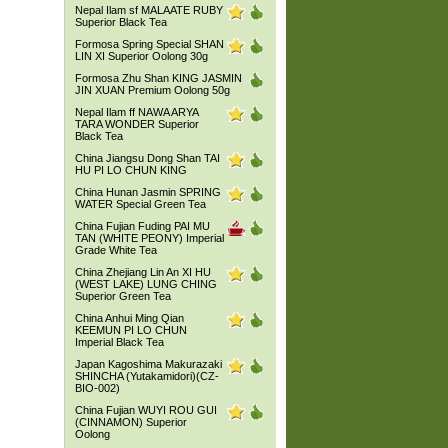
Nepal Ilam sf MALAATE RUBY
Superior Black Tea
Formosa Spring Special SHAN
LIN XI Superior Oolong 30g
Formosa Zhu Shan KING JASMIN
JIN XUAN Premium Oolong 50g
Nepal Ilam ff NAWA ARYA
TARA WONDER Superior
Black Tea
China Jiangsu Dong Shan TAI
HU PI LO CHUN KING
China Hunan Jasmin SPRING
WATER Special Green Tea
China Fujian Fuding PAI MU
TAN (WHITE PEONY) Imperial
Grade White Tea
China Zhejiang Lin An XI HU
(WEST LAKE) LUNG CHING
Superior Green Tea
China Anhui Ming Qian
KEEMUN PI LO CHUN
Imperial Black Tea
Japan Kagoshima Makurazaki
SHINCHA (Yutakamidori)(CZ-
BIO-002)
China Fujian WUYI ROU GUI
(CINNAMON) Superior
Oolong