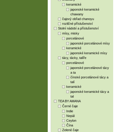
keramické
japonské keramické
chawany
čajový obřad chanoyu
rozličné příslušenství
Stolní nádobí a příslušenství
mísy, misky
porcelánové
japonské porcelánové mísy
keramické
japonské keramické mísy
tácy, tácky, talíře
porcelánové
japonské porcelánové tácy
a ta
čínské porcelánové tácy a
talí
keramické
japonské keramické tácy a
tal
TEA BY AMANA
Černé čaje
Indie
Nepál
Ceylon
Čína
Zelené čaje