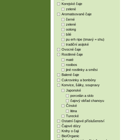
Korejské čaje
zelené
Aromatisované čaje
černé
zelené
oolong
bílé
pu erh ripe (tmavý = shu)
tradiční asijské
Ovocné čaje
Rostlinné čaje
maté
rooibos
jiné rostlinky a směsi
Balené čaje
Cukrovinky a bonbóny
Konvice, šálky, soupravy
Japonské
porcelán a sklo
čajový obřad chanoyu
Čínské
litina
Turecké
Ostatní čajové příslušenství
Čajové dózy
Knihy o čaji
Bio/Organic