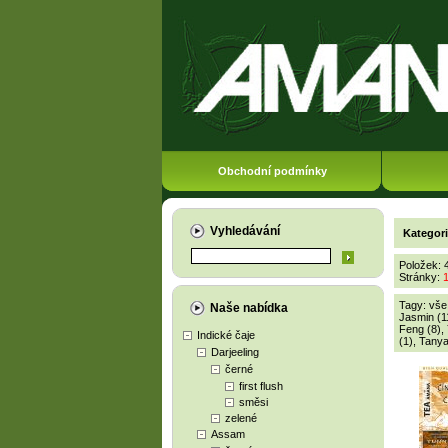
Obchodní podmínky
Vyhledávání
Kategor
Položek: 
Stránky:
Tagy:
vše
Naše nabídka
Jasmin (1
Feng (8)
,
Indické čaje
(1)
,
Tanya
Darjeeling
černé
first flush
směsi
zelené
Assam