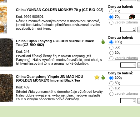
Ceny za balení:
China YUNNAN GOLDEN MONKEY 70 g (CZ-BIO-002)
10g
Kód: 9999 900801
70g
Nálev s medově ovocným aroma v doprovodu sladové,
vzorek zdarma
jemně čokoládové chuti s přiměřenou svíravostí a velmi
povzbudivým účinkem.
Ceny za balení:
China Fujian Tanyang GOLDEN MONKEY Black
100g
Tea (CZ-BIO-002)
50g
Kód: 246
10g
Prvotřídní čínský černý čaj z oblasti Tanyang (též
vzorek zdarma
Panyong). Nálev výtečné, medově nasládlé, plné chuti, s
lehkými tipsovými tóny a aroma hořké čokolády.
Ceny za balení:
China Guangdong Yingde JIN MAO HOU
100g
(GOLDEN MONKEY) Imperial Black Tea
50g
Kód: 409
10g
Střední třída yunnanského černého čaje výběrové kvality.
vzorek zdarma
Nálev dobře vyvážené, výborné, plné, medově nasládlé
chuti s lehkým nádechem hořké čokolády.
4
1