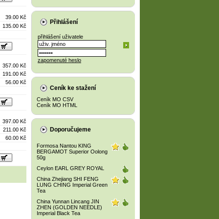
39.00 Kč
Přihlášení
135.00 Kč
přihlášení uživatele
zapomenuté heslo
357.00 Kč
191.00 Kč
56.00 Kč
Ceník ke stažení
Ceník MO CSV
Ceník MO HTML
397.00 Kč
Doporučujeme
211.00 Kč
60.00 Kč
Formosa Nantou KING
BERGAMOT Superior Oolong
50g
Ceylon EARL GREY ROYAL
China Zhejiang SHI FENG
LUNG CHING Imperial Green
Tea
China Yunnan Lincang JIN
ZHEN (GOLDEN NEEDLE)
Imperial Black Tea