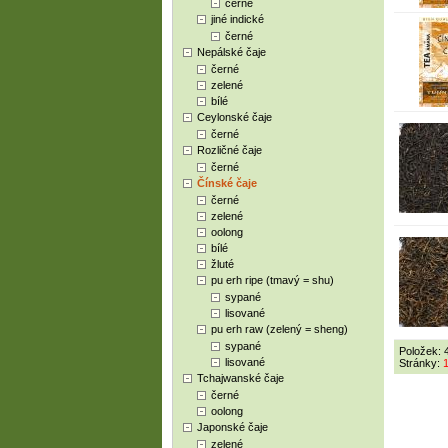
černé
jiné indické
černé
Nepálské čaje
černé
zelené
bílé
Ceylonské čaje
černé
Rozličné čaje
černé
Čínské čaje
černé
zelené
oolong
bílé
žluté
pu erh ripe (tmavý = shu)
sypané
lisované
pu erh raw (zelený = sheng)
sypané
Položek: 
lisované
Stránky:
Tchajwanské čaje
černé
oolong
Japonské čaje
zelené