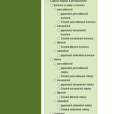
Čajové nádobí a příslušenství
konvice a sady s konvicí
porcelánové
japonské porcelánové
konvice
čínské porcelánové konvice
keramické
japonské keramické
konvice
čínské keramické konvice
litinové
čínské litinové konvice
skleněné
japonské skleněné konvice
misky
porcelánové
japonské porcelánové
misky
čínské porcelánové misky
keramické
japonské keramické misky
čínské keramické misky
litinové
čínské litinové misky
skleněné
japonské skleněné misky
čínské skleněné misky
chawany