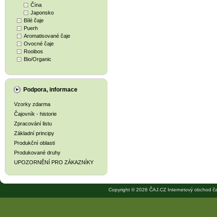
Čína
Japonsko
Bílé čaje
Puerh
Aromatisované čaje
Ovocné čaje
Rooibos
Bio/Organic
Podpora, informace
Vzorky zdarma
Čajovník - historie
Zpracování listu
Základní principy
Produkční oblasti
Produkované druhy
UPOZORNĚNÍ PRO ZÁKAZNÍKY
Copyright © 2026 ČAJ.CZ Internetový obchod ča