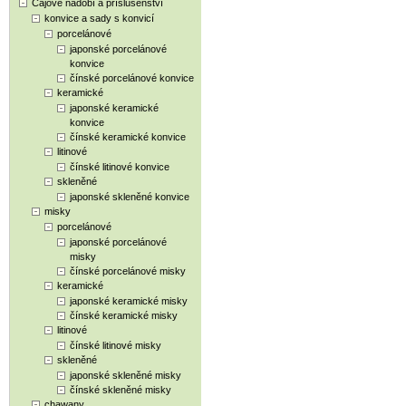
Čajové nádobí a příslušenství
konvice a sady s konvicí
porcelánové
japonské porcelánové
konvice
čínské porcelánové konvice
keramické
japonské keramické
konvice
čínské keramické konvice
litinové
čínské litinové konvice
skleněné
japonské skleněné konvice
misky
porcelánové
japonské porcelánové
misky
čínské porcelánové misky
keramické
japonské keramické misky
čínské keramické misky
litinové
čínské litinové misky
skleněné
japonské skleněné misky
čínské skleněné misky
chawany