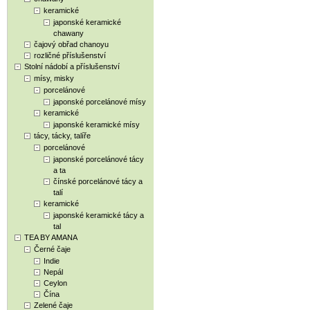
keramické
japonské keramické
chawany
čajový obřad chanoyu
rozličné příslušenství
Stolní nádobí a příslušenství
mísy, misky
porcelánové
japonské porcelánové mísy
keramické
japonské keramické mísy
tácy, tácky, talíře
porcelánové
japonské porcelánové tácy
a ta
čínské porcelánové tácy a
talí
keramické
japonské keramické tácy a
tal
TEA BY AMANA
Černé čaje
Indie
Nepál
Ceylon
Čína
Zelené čaje