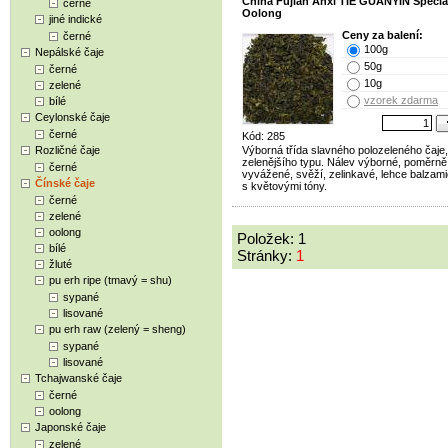
China Fujian Anxi TIE GUANYIN Specia
černé
Oolong
jiné indické
Ceny za balení:
černé
100g
Nepálské čaje
50g
černé
10g
zelené
vzorek zdarma
bílé
Ceylonské čaje
černé
Kód: 285
Rozličné čaje
Výborná třída slavného polozeleného čaje,
zelenějšího typu. Nálev výborné, poměrně
černé
vyvážené, svěží, zelinkavé, lehce balzami
Čínské čaje
s květovými tóny.
černé
zelené
oolong
Položek: 1
bílé
Stránky:
1
žluté
pu erh ripe (tmavý = shu)
sypané
lisované
pu erh raw (zelený = sheng)
sypané
lisované
Tchajwanské čaje
černé
oolong
Japonské čaje
zelené