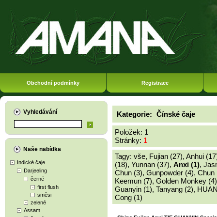
Obchodní podmínky
Registrace
Vyhledávání
Kategorie:
Čínské čaje
Položek: 1
Stránky:
1
Naše nabídka
Tagy:
vše
,
Fujian (27)
,
Anhui (17
Indické čaje
(18)
,
Yunnan (37)
,
Anxi (1)
,
Jasm
Darjeeling
Chun (3)
,
Gunpowder (4)
,
Chun 
černé
Keemun (7)
,
Golden Monkey (4)
first flush
Guanyin (1)
,
Tanyang (2)
,
HUAN
směsi
Cong (1)
zelené
Assam