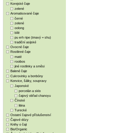
Korejské čaje
zelené
Aromatisované čaje
černé
zelené
oolong
bílé
pu erh ripe (tmavý = shu)
tradiční asijské
Ovocné čaje
Rostlinné čaje
maté
rooibos
jiné rostlinky a směsi
Balené čaje
Cukrovinky a bonbóny
Konvice, šálky, soupravy
Japonské
porcelán a sklo
čajový obřad chanoyu
Čínské
litina
Turecké
Ostatní čajové příslušenství
Čajové dózy
Knihy o čaji
Bio/Organic