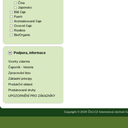
Čína
Japonsko
Bílé čaje
Puerh
Aromatisované čaje
Ovocné čaje
Rooibos
Bio/Organic
Podpora, informace
Vzorky zdarma
Čajovník - historie
Zpracování listu
Základní principy
Produkční oblasti
Produkované druhy
UPOZORNĚNÍ PRO ZÁKAZNÍKY
Copyright © 2026 ČAJ.CZ Internetový obchod ča