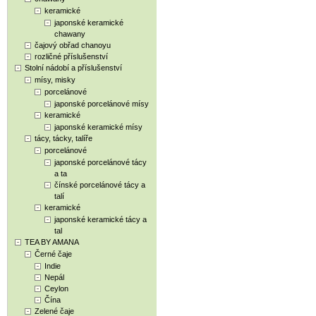
keramické
japonské keramické
chawany
čajový obřad chanoyu
rozličné příslušenství
Stolní nádobí a příslušenství
mísy, misky
porcelánové
japonské porcelánové mísy
keramické
japonské keramické mísy
tácy, tácky, talíře
porcelánové
japonské porcelánové tácy
a ta
čínské porcelánové tácy a
talí
keramické
japonské keramické tácy a
tal
TEA BY AMANA
Černé čaje
Indie
Nepál
Ceylon
Čína
Zelené čaje