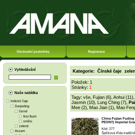
Obchodní podmínky
Registrace
Vyhledávání
Kategorie:
Čínské čaje
zele
Položek: 1
Stránky:
1
Naše nabídka
Tagy:
vše
,
Fujian (6)
,
Anhui (11)
Indické čaje
Jasmin (10)
,
Lung Ching (7)
,
Pa
Darjeeling
Mee (2)
,
Mao Jian (1)
,
Mao Feng
černé
first flush
China Fujian Fuding
směsi
PEONY) Imperial Gra
zelené
Kód: 277
Assam
Špičková třída tradiční