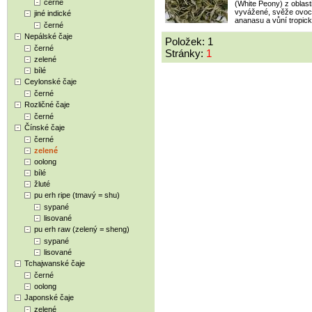
černé
(White Peony) z oblasti
vyvážené, svěže ovocn
jiné indické
ananasu a vůní tropic
černé
Nepálské čaje
Položek: 1
černé
Stránky:
1
zelené
bílé
Ceylonské čaje
černé
Rozličné čaje
černé
Čínské čaje
černé
zelené
oolong
bílé
žluté
pu erh ripe (tmavý = shu)
sypané
lisované
pu erh raw (zelený = sheng)
sypané
lisované
Tchajwanské čaje
černé
oolong
Japonské čaje
zelené