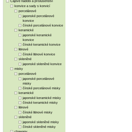
Čajové nádobí a příslušenství
konvice a sady s konvicí
porcelánové
japonské porcelánové
konvice
čínské porcelánové konvice
keramické
japonské keramické
konvice
čínské keramické konvice
litinové
čínské litinové konvice
skleněné
japonské skleněné konvice
misky
porcelánové
japonské porcelánové
misky
čínské porcelánové misky
keramické
japonské keramické misky
čínské keramické misky
litinové
čínské litinové misky
skleněné
japonské skleněné misky
čínské skleněné misky
chawany