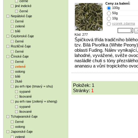
černé
Ceny za balení:
jiné indické
100g
černé
50g
Nepálské čaje
10g
černé
vzorek zdarma
zelené
bílé
Kód: 277
Ceylonské čaje
Špičková třída tradičního bílého
černé
tzv. Bílá Pivoňka (White Peony)
Rozličné čaje
oblasti Fuding. Nálev vynikající,
černé
lahodné, vyvážené, svěže ovoc
Čínské čaje
nasládlé chuti s tóny přezrálého
černé
ananasu a vůní tropického ovo
zelené
oolong
bílé
žluté
Položek: 1
pu erh ripe (tmavý = shu)
Stránky:
1
sypané
lisované
pu erh raw (zelený = sheng)
sypané
lisované
Tchajwanské čaje
černé
oolong
Japonské čaje
zelené