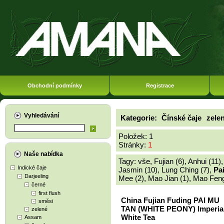
Obchodní podmínky
Registrace
Vyhledávání
Kategorie:
Čínské čaje
zele
Položek: 1
Stránky:
1
Naše nabídka
Tagy:
vše
,
Fujian (6)
,
Anhui (11)
Indické čaje
Jasmin (10)
,
Lung Ching (7)
,
Pa
Darjeeling
Mee (2)
,
Mao Jian (1)
,
Mao Feng
černé
first flush
China Fujian Fuding PAI MU
směsi
TAN (WHITE PEONY) Imperia
zelené
White Tea
Assam