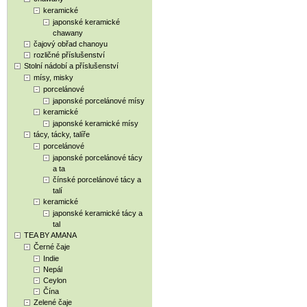
keramické
japonské keramické
chawany
čajový obřad chanoyu
rozličné příslušenství
Stolní nádobí a příslušenství
mísy, misky
porcelánové
japonské porcelánové mísy
keramické
japonské keramické mísy
tácy, tácky, talíře
porcelánové
japonské porcelánové tácy
a ta
čínské porcelánové tácy a
talí
keramické
japonské keramické tácy a
tal
TEA BY AMANA
Černé čaje
Indie
Nepál
Ceylon
Čína
Zelené čaje