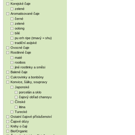
Korejské čaje
zelené
Aromatisované čaje
černé
zelené
oolong
bílé
pu erh ripe (tmavý = shu)
tradiční asijské
Ovocné čaje
Rostlinné čaje
maté
rooibos
jiné rostlinky a směsi
Balené čaje
Cukrovinky a bonbóny
Konvice, šálky, soupravy
Japonské
porcelán a sklo
čajový obřad chanoyu
Čínské
litina
Turecké
Ostatní čajové příslušenství
Čajové dózy
Knihy o čaji
Bio/Organic