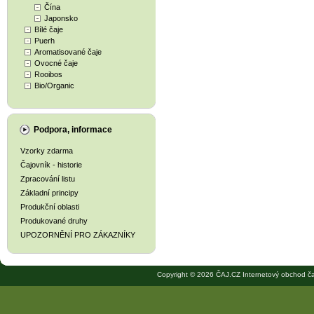
Čína
Japonsko
Bílé čaje
Puerh
Aromatisované čaje
Ovocné čaje
Rooibos
Bio/Organic
Podpora, informace
Vzorky zdarma
Čajovník - historie
Zpracování listu
Základní principy
Produkční oblasti
Produkované druhy
UPOZORNĚNÍ PRO ZÁKAZNÍKY
Copyright © 2026 ČAJ.CZ Internetový obchod ča