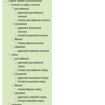
Čajové nádobí a příslušenství
konvice a sady s konvicí
porcelánové
japonské porcelánové
konvice
čínské porcelánové konvice
keramické
japonské keramické
konvice
čínské keramické konvice
litinové
čínské litinové konvice
skleněné
japonské skleněné konvice
misky
porcelánové
japonské porcelánové
misky
čínské porcelánové misky
keramické
japonské keramické misky
čínské keramické misky
litinové
čínské litinové misky
skleněné
japonské skleněné misky
čínské skleněné misky
chawany