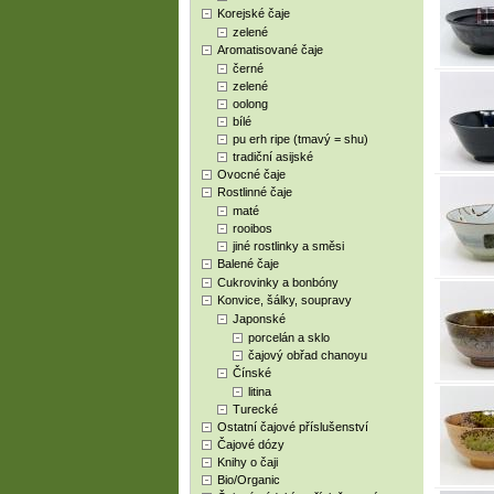
Korejské čaje
zelené
Aromatisované čaje
černé
zelené
oolong
bílé
pu erh ripe (tmavý = shu)
tradiční asijské
Ovocné čaje
Rostlinné čaje
maté
rooibos
jiné rostlinky a směsi
Balené čaje
Cukrovinky a bonbóny
Konvice, šálky, soupravy
Japonské
porcelán a sklo
čajový obřad chanoyu
Čínské
litina
Turecké
Ostatní čajové příslušenství
Čajové dózy
Knihy o čaji
Bio/Organic