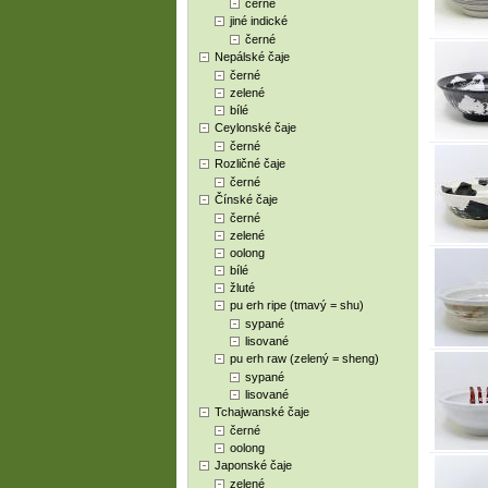
černé
jiné indické
černé
Nepálské čaje
černé
zelené
bílé
Ceylonské čaje
černé
Rozličné čaje
černé
Čínské čaje
černé
zelené
oolong
bílé
žluté
pu erh ripe (tmavý = shu)
sypané
lisované
pu erh raw (zelený = sheng)
sypané
lisované
Tchajwanské čaje
černé
oolong
Japonské čaje
zelené