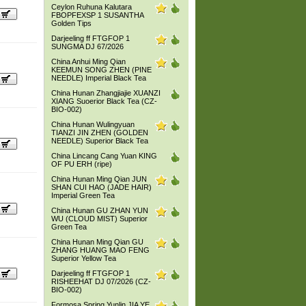
Ceylon Ruhuna Kalutara
FBOPFEXSP 1 SUSANTHA
Golden Tips
Darjeeling ff FTGFOP 1
SUNGMA DJ 67/2026
China Anhui Ming Qian
KEEMUN SONG ZHEN (PINE
NEEDLE) Imperial Black Tea
China Hunan Zhangjiajie XUANZI
XIANG Suoerior Black Tea (CZ-
BIO-002)
China Hunan Wulingyuan
TIANZI JIN ZHEN (GOLDEN
NEEDLE) Superior Black Tea
China Lincang Cang Yuan KING
OF PU ERH (ripe)
China Hunan Ming Qian JUN
SHAN CUI HAO (JADE HAIR)
Imperial Green Tea
China Hunan GU ZHAN YUN
WU (CLOUD MIST) Superior
Green Tea
China Hunan Ming Qian GU
ZHANG HUANG MAO FENG
Superior Yellow Tea
Darjeeling ff FTGFOP 1
RISHEEHAT DJ 07/2026 (CZ-
BIO-002)
Formosa Spring Yunlin JIA YE