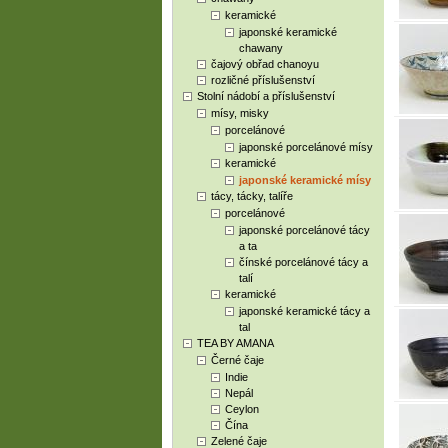
keramické
japonské keramické
chawany
čajový obřad chanoyu
rozličné příslušenství
Stolní nádobí a příslušenství
mísy, misky
porcelánové
japonské porcelánové mísy
keramické
japonské keramické mísy
tácy, tácky, talíře
porcelánové
japonské porcelánové tácy
a ta
čínské porcelánové tácy a
talí
keramické
japonské keramické tácy a
tal
TEA BY AMANA
Černé čaje
Indie
Nepál
Ceylon
Čína
Zelené čaje