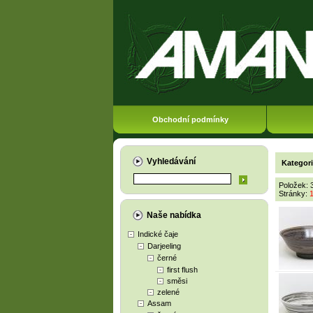
Obchodní podmínky
Vyhledávání
Kategor
Položek: 
Stránky:
Naše nabídka
Indické čaje
Darjeeling
černé
first flush
směsi
zelené
Assam