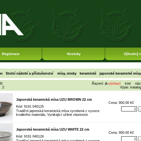
Registrace
Novinky
Výhodný 
ie:
Stolní nádobí a příslušenství
mísy, misky
keramické
japonské keramické mísy
35
Řazení:
výchozí
kód
náz
1
2
Výpis:
katalo
Japonská keramická mísa UZU BROWN 22 cm
Cena: 900.00 Kč
Kód: 9191 040125
Tradiční japonská keramická mísa vyrobená z vysoce
kvalitního materiálu. Vynikající užitné vlastnosti.
Japonská keramická mísa UZU WHITE 22 cm
Cena: 900.00 Kč
Kód: 9191 040126
Tradiční japonská keramická mísa vyrobená z vysoce