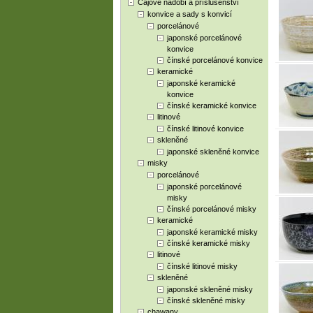
Čajové nádobí a příslušenství
konvice a sady s konvicí
porcelánové
japonské porcelánové
konvice
čínské porcelánové konvice
keramické
japonské keramické
konvice
čínské keramické konvice
litinové
čínské litinové konvice
skleněné
japonské skleněné konvice
misky
porcelánové
japonské porcelánové
misky
čínské porcelánové misky
keramické
japonské keramické misky
čínské keramické misky
litinové
čínské litinové misky
skleněné
japonské skleněné misky
čínské skleněné misky
chawany