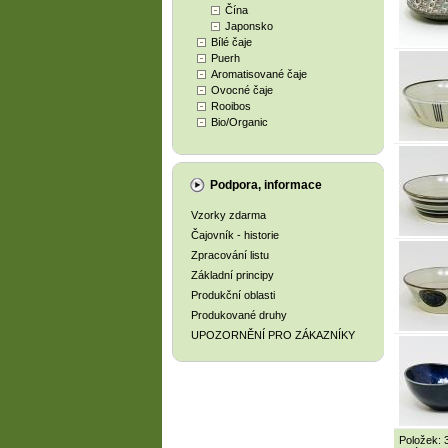
Čína
Japonsko
Bílé čaje
Puerh
Aromatisované čaje
Ovocné čaje
Rooibos
Bio/Organic
Podpora, informace
Vzorky zdarma
Čajovník - historie
Zpracování listu
Základní principy
Produkční oblasti
Produkované druhy
UPOZORNĚNÍ PRO ZÁKAZNÍKY
Položek: 