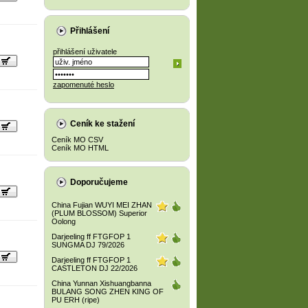
Přihlášení
přihlášení uživatele
zapomenuté heslo
Ceník ke stažení
Ceník MO CSV
Ceník MO HTML
Doporučujeme
China Fujian WUYI MEI ZHAN
(PLUM BLOSSOM) Superior
Oolong
Darjeeling ff FTGFOP 1
SUNGMA DJ 79/2026
Darjeeling ff FTGFOP 1
CASTLETON DJ 22/2026
China Yunnan Xishuangbanna
BULANG SONG ZHEN KING OF
PU ERH (ripe)