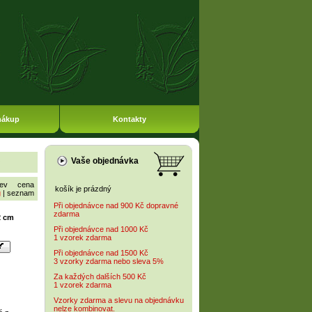
nákup
Kontakty
Vaše objednávka
ev
cena
košík je prázdný
g
|
seznam
Při objednávce nad 900 Kč dopravné
zdarma
2 cm
Při objednávce nad 1000 Kč
1 vzorek zdarma
Při objednávce nad 1500 Kč
3 vzorky zdarma nebo sleva 5%
Za každých dalších 500 Kč
1 vzorek zdarma
Vzorky zdarma a slevu na objednávku
nelze kombinovat.