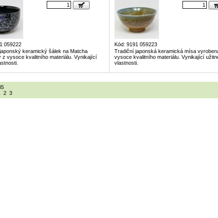
1 059222
Kód: 9191 059223
 japonský keramický šálek na Matcha
Tradiční japonská keramická mísa vyroben
z vysoce kvalitního materiálu. Vynikající
vysoce kvalitního materiálu. Vynikající užitn
astnosti.
vlastnosti.
35
1
2
3