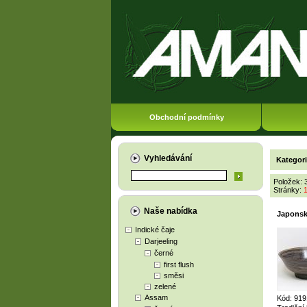
Obchodní podmínky
Vyhledávání
Kategor
Položek: 
Stránky:
Naše nabídka
Japonsk
Indické čaje
Darjeeling
černé
first flush
směsi
zelené
Assam
Kód: 919