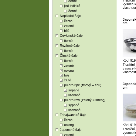
Tradiční
černé
vysoce kv
jiné indické
vlastnost
černé
Nepálské čaje
Japonsk
černé
cm
zelené
bílé
Ceylonské čaje
černé
Rozličné čaje
černé
Čínské čaje
Kód: 919
černé
Tradiční
zelené
vysoce kv
oolong
vlastnost
bílé
žluté
Japonsk
pu erh ripe (tmavý = shu)
cm
sypané
lisované
pu erh raw (zelený = sheng)
sypané
lisované
Tchajwanské čaje
černé
oolong
Kód: 919
Tradiční
Japonské čaje
vysoce kv
zelené