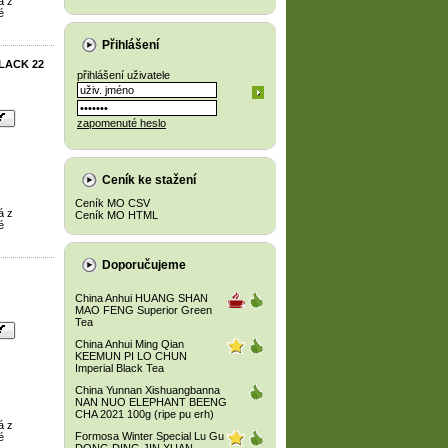
á z
é
Přihlášení
BLACK 22
přihlášení uživatele
zapomenuté heslo
Ceník ke stažení
Ceník MO CSV
á z
Ceník MO HTML
é
Doporučujeme
China Anhui HUANG SHAN
MAO FENG Superior Green
Tea
China Anhui Ming Qian
KEEMUN PI LO CHUN
Imperial Black Tea
China Yunnan Xishuangbanna
NAN NUO ELEPHANT BEENG
CHA 2021 100g (ripe pu erh)
á z
Formosa Winter Special Lu Gu
é