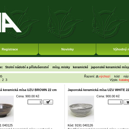
Registrace
Novinky
Výhodný 
ie:
Stolní nádobí a příslušenství
mísy, misky
keramické
japonské keramické mísy
35
Řazení:
výchozí
kód
náz
1
2
3
Výpis:
katalo
á keramická mísa UZU BROWN 22 cm
Japonská keramická mísa UZU WHITE 2
Cena: 900.00 Kč
Cena: 900.00 Kč
1 040125
Kód: 9191 040126