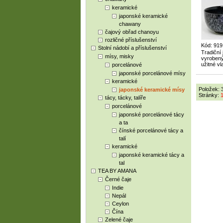
keramické
japonské keramické
chawany
čajový obřad chanoyu
rozličné příslušenství
Kód: 919
Stolní nádobí a příslušenství
Tradiční
mísy, misky
vyrobený 
užitné vl
porcelánové
japonské porcelánové mísy
keramické
Položek: 
japonské keramické mísy
Stránky:
tácy, tácky, talíře
porcelánové
japonské porcelánové tácy
a ta
čínské porcelánové tácy a
talí
keramické
japonské keramické tácy a
tal
TEA BY AMANA
Černé čaje
Indie
Nepál
Ceylon
Čína
Zelené čaje