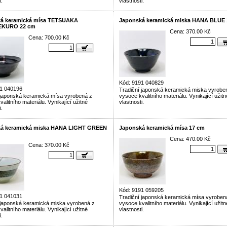
i.
vlastnosti.
á keramická mísa TETSUAKA
Japonská keramická miska HANA BLUE 
KURO 22 cm
Cena: 370.00 Kč
Cena: 700.00 Kč
Kód: 9191 040829
1 040196
Tradiční japonská keramická miska vyrobe
 japonská keramická mísa vyrobená z
vysoce kvalitního materiálu. Vynikající užitn
alitního materiálu. Vynikající užitné
vlastnosti.
i.
á keramická miska HANA LIGHT GREEN
Japonská keramická mísa 17 cm
Cena: 470.00 Kč
Cena: 370.00 Kč
Kód: 9191 059205
1 041031
Tradiční japonská keramická mísa vyroben
 japonská keramická miska vyrobená z
vysoce kvalitního materiálu. Vynikající užitn
alitního materiálu. Vynikající užitné
vlastnosti.
i.