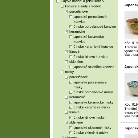
Čajové nádobí a příslušenství
Japonsk
konvice a sady s konvicí
porcelánové
japonské porcelánové
konvice
čínské porcelánové konvice
keramické
japonské keramické
konvice
Kód: 919
čínské keramické konvice
Tradiční
vysoce kv
litinové
vlastnost
čínské litinové konvice
skleněné
Japonsk
japonské skleněné konvice
misky
porcelánové
japonské porcelánové
misky
čínské porcelánové misky
keramické
japonské keramické misky
Kód: 919
čínské keramické misky
Tradiční
litinové
vysoce kv
vlastnost
čínské litinové misky
skleněné
japonské skleněné misky
Japonsk
čínské skleněné misky
chawany