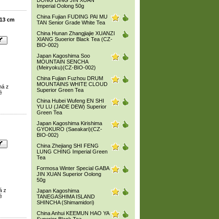
DONG DING JIN XUAN
Imperial Oolong 50g
China Fujian FUDING PAI MU
13 cm
TAN Senior Grade White Tea
China Hunan Zhangjiajie XUANZI
XIANG Suoerior Black Tea (CZ-
BIO-002)
Japan Kagoshima Soo
MOUNTAIN SENCHA
(Meiryoku)(CZ-BIO-002)
China Fujian Fuzhou DRUM
MOUNTAINS WHITE CLOUD
ná z
Superior Green Tea
é
China Hubei Wufeng EN SHI
YU LU (JADE DEW) Superior
Green Tea
Japan Kagoshima Kirishima
GYOKURO (Saeakari)(CZ-
BIO-002)
China Zhejiang SHI FENG
LUNG CHING Imperial Green
Tea
Formosa Winter Special GABA
JIN XUAN Superior Oolong
50g
á z
Japan Kagoshima
é
TANEGASHIMA ISLAND
SHINCHA (Shimamidori)
China Anhui KEEMUN HAO YA