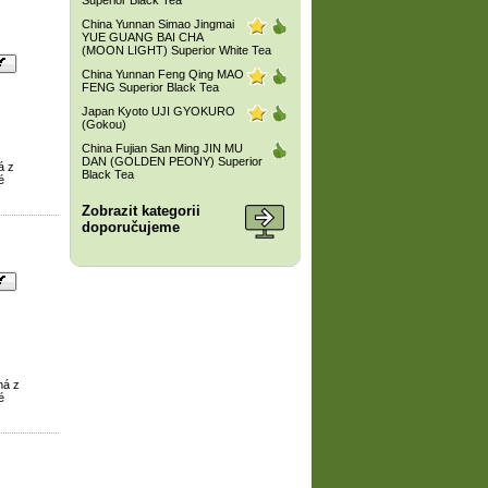
Superior Black Tea
China Yunnan Simao Jingmai
YUE GUANG BAI CHA
(MOON LIGHT) Superior White Tea
China Yunnan Feng Qing MAO
FENG Superior Black Tea
Japan Kyoto UJI GYOKURO
(Gokou)
China Fujian San Ming JIN MU
DAN (GOLDEN PEONY) Superior
á z
Black Tea
é
Zobrazit kategorii
doporučujeme
ná z
é