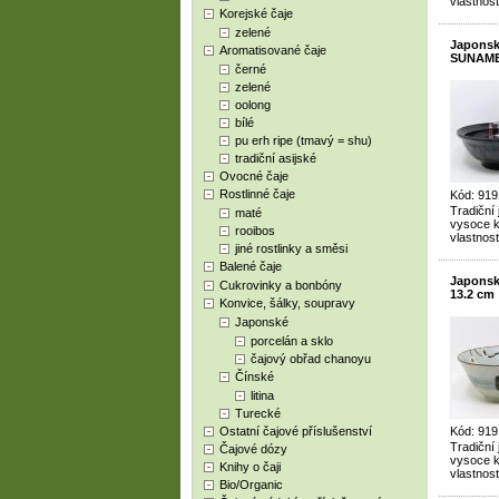
vlastnost
Korejské čaje
zelené
Japonsk
Aromatisované čaje
SUNAME
černé
zelené
oolong
bílé
pu erh ripe (tmavý = shu)
tradiční asijské
Ovocné čaje
Rostlinné čaje
Kód: 919
Tradiční
maté
vysoce kv
rooibos
vlastnost
jiné rostlinky a směsi
Balené čaje
Japonsk
Cukrovinky a bonbóny
13.2 cm
Konvice, šálky, soupravy
Japonské
porcelán a sklo
čajový obřad chanoyu
Čínské
litina
Turecké
Ostatní čajové příslušenství
Kód: 919
Tradiční
Čajové dózy
vysoce kv
Knihy o čaji
vlastnost
Bio/Organic