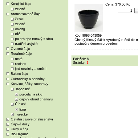
Korejské čaje
Cena: 370.00 Kč
zelené
Aromatisované čaje
černé
zelené
oolong
bílé
Kód: 9998 043059
pu erh ripe (tmavý = shu)
Čínský litinový šálek vyrobený ručně dle t
postupů v černém provedení.
tradiční asijské
Ovocné čaje
Rostlinné čaje
maté
Položek: 8
Stránky:
1
rooibos
jiné rostlinky a směsi
Balené čaje
Cukrovinky a bonbóny
Konvice, šálky, soupravy
Japonské
porcelán a sklo
čajový obřad chanoyu
Čínské
litina
Turecké
Ostatní čajové příslušenství
Čajové dózy
Knihy o čaji
Bio/Organic