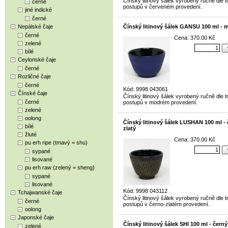
Čínský litinový šálek vyrobený ručně dle t
černé
postupů v červeném provedení.
jiné indické
černé
Nepálské čaje
Čínský litinový šálek GANSU 100 ml - 
černé
Cena: 370.00 Kč
zelené
bílé
Ceylonské čaje
černé
Rozličné čaje
černé
Kód: 9998 043061
Čínské čaje
Čínský litinový šálek vyrobený ručně dle t
černé
postupů v modrém provedení.
zelené
oolong
Čínský litinový šálek LUSHAN 100 ml - 
bílé
zlatý
žluté
Cena: 370.00 Kč
pu erh ripe (tmavý = shu)
sypané
lisované
pu erh raw (zelený = sheng)
sypané
lisované
Kód: 9998 043112
Tchajwanské čaje
Čínský litinový šálek vyrobený ručně dle t
černé
postupů v černo-zlatém provedení.
oolong
Japonské čaje
Čínský litinový šálek SHI 100 ml - černý
zelené