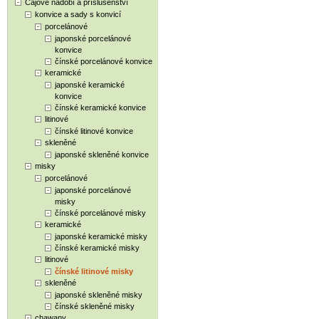
Čajové nádobí a příslušenství
konvice a sady s konvicí
porcelánové
japonské porcelánové
konvice
čínské porcelánové konvice
keramické
japonské keramické
konvice
čínské keramické konvice
litinové
čínské litinové konvice
skleněné
japonské skleněné konvice
misky
porcelánové
japonské porcelánové
misky
čínské porcelánové misky
keramické
japonské keramické misky
čínské keramické misky
litinové
čínské litinové misky
skleněné
japonské skleněné misky
čínské skleněné misky
chawany