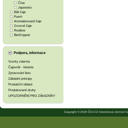
Čína
Japonsko
Bílé čaje
Puerh
Aromatisované čaje
Ovocné čaje
Rooibos
Bio/Organic
Podpora, informace
Vzorky zdarma
Čajovník - historie
Zpracování listu
Základní principy
Produkční oblasti
Produkované druhy
UPOZORNĚNÍ PRO ZÁKAZNÍKY
Copyright © 2026 ČAJ.CZ Internetový obchod ča