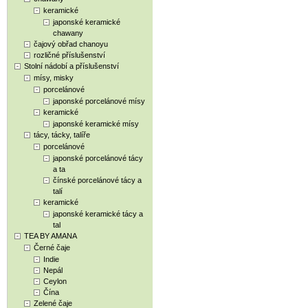
keramické
japonské keramické
chawany
čajový obřad chanoyu
rozličné příslušenství
Stolní nádobí a příslušenství
mísy, misky
porcelánové
japonské porcelánové mísy
keramické
japonské keramické mísy
tácy, tácky, talíře
porcelánové
japonské porcelánové tácy
a ta
čínské porcelánové tácy a
talí
keramické
japonské keramické tácy a
tal
TEA BY AMANA
Černé čaje
Indie
Nepál
Ceylon
Čína
Zelené čaje