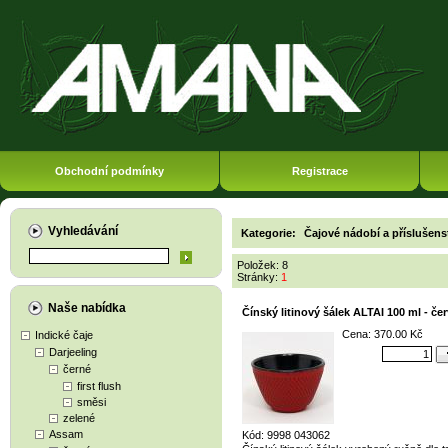
Obchodní podmínky
Registrace
Vyhledávání
Kategorie:
Čajové nádobí a příslušens
Položek: 8
Stránky:
1
Naše nabídka
Čínský litinový šálek ALTAI 100 ml - če
Cena: 370.00 Kč
Indické čaje
Darjeeling
černé
first flush
směsi
zelené
Assam
Kód: 9998 043062