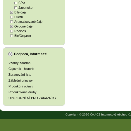
Čína
Japonsko
Bílé čaje
Puerh
Aromatisované čaje
Ovocné čaje
Rooibos
Bio/Organic
Podpora, informace
Vzorky zdarma
Čajovník - historie
Zpracování listu
Základní principy
Produkční oblasti
Produkované druhy
UPOZORNĚNÍ PRO ZÁKAZNÍKY
Copyright © 2026 ČAJ.CZ Internetový obchod ča