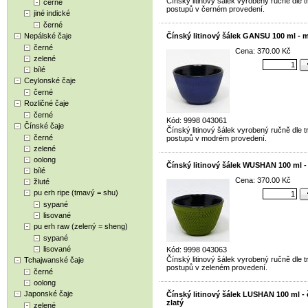
Čínský litinový šálek vyrobený ručně dle t
černé
postupů v černém provedení.
jiné indické
černé
Nepálské čaje
Čínský litinový šálek GANSU 100 ml - 
černé
Cena: 370.00 Kč
zelené
bílé
Ceylonské čaje
černé
Rozličné čaje
černé
Kód: 9998 043061
Čínské čaje
Čínský litinový šálek vyrobený ručně dle t
černé
postupů v modrém provedení.
zelené
oolong
Čínský litinový šálek WUSHAN 100 ml -
bílé
Cena: 370.00 Kč
žluté
pu erh ripe (tmavý = shu)
sypané
lisované
pu erh raw (zelený = sheng)
sypané
lisované
Kód: 9998 043063
Čínský litinový šálek vyrobený ručně dle t
Tchajwanské čaje
postupů v zeleném provedení.
černé
oolong
Japonské čaje
Čínský litinový šálek LUSHAN 100 ml - 
zlatý
zelené