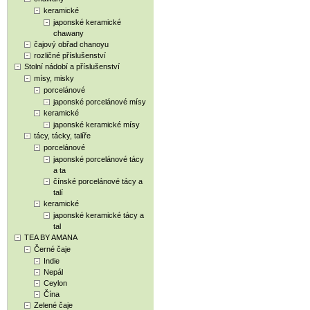
keramické
japonské keramické
chawany
čajový obřad chanoyu
rozličné příslušenství
Stolní nádobí a příslušenství
mísy, misky
porcelánové
japonské porcelánové mísy
keramické
japonské keramické mísy
tácy, tácky, talíře
porcelánové
japonské porcelánové tácy
a ta
čínské porcelánové tácy a
talí
keramické
japonské keramické tácy a
tal
TEA BY AMANA
Černé čaje
Indie
Nepál
Ceylon
Čína
Zelené čaje