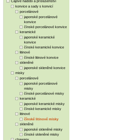
Čajové nádobí a příslušenství
konvice a sady s konvicí
porcelánové
japonské porcelánové
konvice
čínské porcelánové konvice
keramické
japonské keramické
konvice
čínské keramické konvice
litinové
čínské litinové konvice
skleněné
japonské skleněné konvice
misky
porcelánové
japonské porcelánové
misky
čínské porcelánové misky
keramické
japonské keramické misky
čínské keramické misky
litinové
čínské litinové misky
skleněné
japonské skleněné misky
čínské skleněné misky
chawany