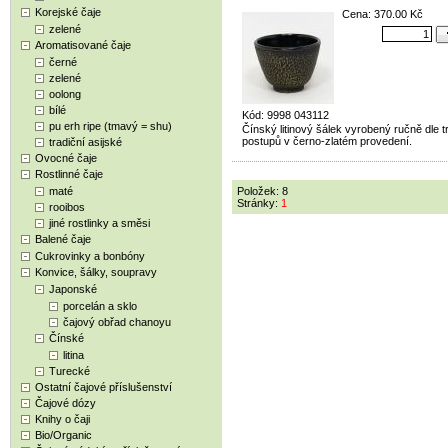
Korejské čaje
Cena: 370.00 Kč
zelené
Aromatisované čaje
černé
zelené
oolong
bílé
Kód: 9998 043112
pu erh ripe (tmavý = shu)
Čínský litinový šálek vyrobený ručně dle t
postupů v černo-zlatém provedení.
tradiční asijské
Ovocné čaje
Rostlinné čaje
maté
Položek: 8
Stránky:
1
rooibos
jiné rostlinky a směsi
Balené čaje
Cukrovinky a bonbóny
Konvice, šálky, soupravy
Japonské
porcelán a sklo
čajový obřad chanoyu
Čínské
litina
Turecké
Ostatní čajové příslušenství
Čajové dózy
Knihy o čaji
Bio/Organic