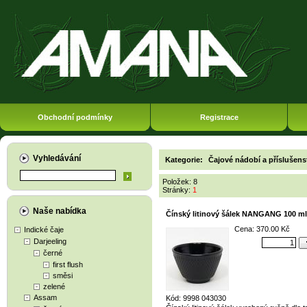
Obchodní podmínky
Registrace
Vyhledávání
Kategorie:
Čajové nádobí a příslušens
Položek: 8
Stránky:
1
Naše nabídka
Čínský litinový šálek NANGANG 100 ml
Cena: 370.00 Kč
Indické čaje
Darjeeling
černé
first flush
směsi
zelené
Assam
Kód: 9998 043030