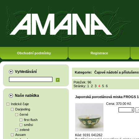
Obchodní podmínky
Registrace
Vyhledávání
Kategorie:
Čajové nádobí a příslušens
Položek: 96
Stránky:
1
2
3
4
5
6
Naše nabídka
Japonská porcelánová miska FROGS 1
Cena: 370.00 Kč
Indické čaje
Darjeeling
černé
first flush
směsi
zelené
Assam
Kód: 9191 041262