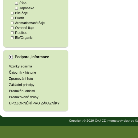
Čína
Japonsko
Bílé čaje
Puerh
Aromatisované čaje
Ovocné čaje
Rooibos
Bio/Organic
Podpora, informace
Vzorky zdarma
Čajovník - historie
Zpracování listu
Základní principy
Produkční oblasti
Produkované druhy
UPOZORNĚNÍ PRO ZÁKAZNÍKY
Copyright © 2026 ČAJ.CZ Internetový obchod ča