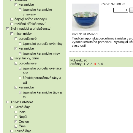
Cena: 370.00 Kč
keramické
japonské keramické
chawany
čajový obřad chanoyu
rozličné příslušenství
Stolní nádobí a příslušenství
mísy, misky
Kód: 9191 059251
Tradiční japonská porcelánová miska vyr
porcelánové
vysoce kvalitního porcelánu. Vynikající už
japonské porcelánové mísy
vlastnosti.
keramické
japonské keramické mísy
tácy, tácky, talíře
Položek: 96
porcelánové
Stránky:
1
2
3
4
5
6
japonské porcelánové tácy
a ta
čínské porcelánové tácy a
talí
keramické
japonské keramické tácy a
tal
TEA BY AMANA
Černé čaje
Indie
Nepál
Ceylon
Čína
Zelené čaje