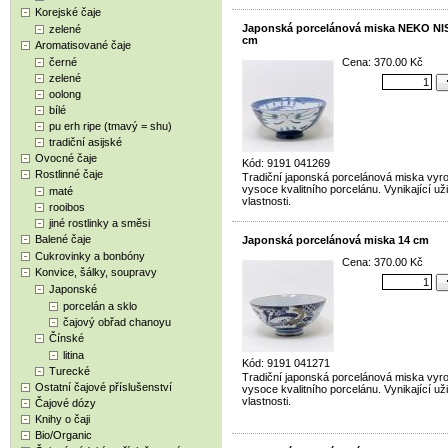
Korejské čaje
Japonská porcelánová miska NEKO NIS
zelené
cm
Aromatisované čaje
černé
Cena: 370.00 Kč
zelené
oolong
bílé
pu erh ripe (tmavý = shu)
tradiční asijské
Ovocné čaje
Kód: 9191 041269
Rostlinné čaje
Tradiční japonská porcelánová miska vyr
vysoce kvalitního porcelánu. Vynikající už
maté
vlastnosti.
rooibos
jiné rostlinky a směsi
Balené čaje
Japonská porcelánová miska 14 cm
Cukrovinky a bonbóny
Cena: 370.00 Kč
Konvice, šálky, soupravy
Japonské
porcelán a sklo
čajový obřad chanoyu
Čínské
litina
Kód: 9191 041271
Turecké
Tradiční japonská porcelánová miska vyr
Ostatní čajové příslušenství
vysoce kvalitního porcelánu. Vynikající už
vlastnosti.
Čajové dózy
Knihy o čaji
Bio/Organic