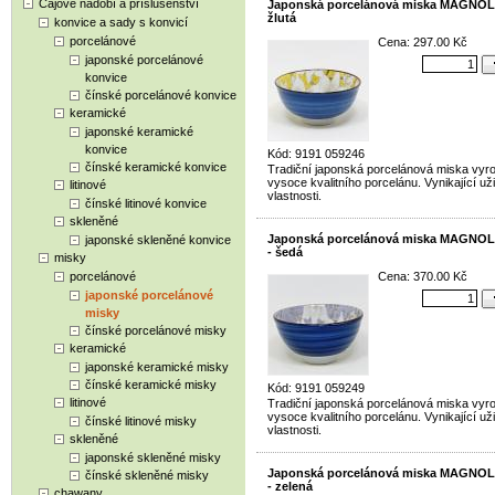
Čajové nádobí a příslušenství
Japonská porcelánová miska MAGNOLI
žlutá
konvice a sady s konvicí
porcelánové
Cena: 297.00 Kč
japonské porcelánové
konvice
čínské porcelánové konvice
keramické
japonské keramické
konvice
Kód: 9191 059246
čínské keramické konvice
Tradiční japonská porcelánová miska vyr
vysoce kvalitního porcelánu. Vynikající už
litinové
vlastnosti.
čínské litinové konvice
skleněné
Japonská porcelánová miska MAGNOL
japonské skleněné konvice
- šedá
misky
porcelánové
Cena: 370.00 Kč
japonské porcelánové
misky
čínské porcelánové misky
keramické
japonské keramické misky
čínské keramické misky
Kód: 9191 059249
litinové
Tradiční japonská porcelánová miska vyr
vysoce kvalitního porcelánu. Vynikající už
čínské litinové misky
vlastnosti.
skleněné
japonské skleněné misky
Japonská porcelánová miska MAGNOL
čínské skleněné misky
- zelená
chawany