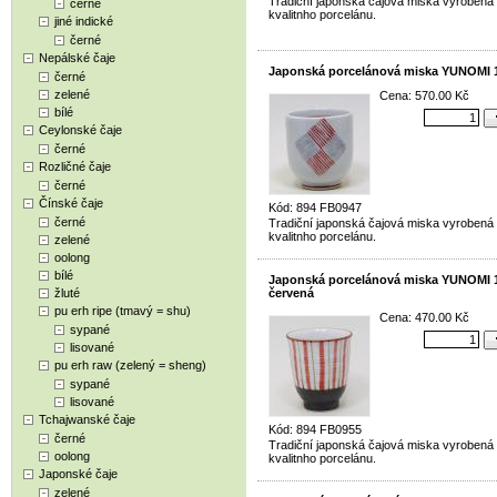
Tradiční japonská čajová miska vyrobená
černé
kvalitnho porcelánu.
jiné indické
černé
Nepálské čaje
Japonská porcelánová miska YUNOMI 
černé
zelené
Cena: 570.00 Kč
bílé
Ceylonské čaje
černé
Rozličné čaje
černé
Čínské čaje
Kód: 894 FB0947
černé
Tradiční japonská čajová miska vyrobená
kvalitnho porcelánu.
zelené
oolong
bílé
Japonská porcelánová miska YUNOMI 1
žluté
červená
pu erh ripe (tmavý = shu)
Cena: 470.00 Kč
sypané
lisované
pu erh raw (zelený = sheng)
sypané
lisované
Tchajwanské čaje
Kód: 894 FB0955
černé
Tradiční japonská čajová miska vyrobená
oolong
kvalitnho porcelánu.
Japonské čaje
zelené