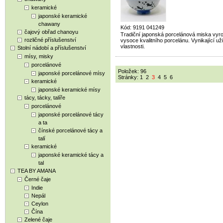
keramické
japonské keramické
chawany
Kód: 9191 041249
čajový obřad chanoyu
Tradiční japonská porcelánová miska vyr
rozličné příslušenství
vysoce kvalitního porcelánu. Vynikající už
vlastnosti.
Stolní nádobí a příslušenství
mísy, misky
porcelánové
Položek: 96
japonské porcelánové mísy
Stránky:
1
2
3
4
5
6
keramické
japonské keramické mísy
tácy, tácky, talíře
porcelánové
japonské porcelánové tácy
a ta
čínské porcelánové tácy a
talí
keramické
japonské keramické tácy a
tal
TEA BY AMANA
Černé čaje
Indie
Nepál
Ceylon
Čína
Zelené čaje