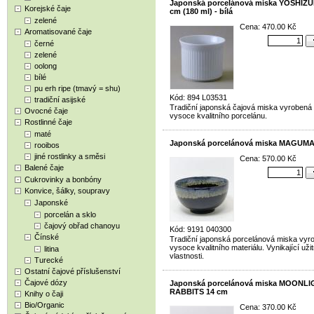
Japonská porcelánová miska YOSHIZU
Korejské čaje
cm (180 ml) - bílá
zelené
Cena: 470.00 Kč
Aromatisované čaje
černé
zelené
oolong
bílé
pu erh ripe (tmavý = shu)
Kód: 894 L03531
tradiční asijské
Tradiční japonská čajová miska vyrobená
Ovocné čaje
vysoce kvalitního porcelánu.
Rostlinné čaje
maté
Japonská porcelánová miska MAGUMA
rooibos
jiné rostlinky a směsi
Cena: 570.00 Kč
Balené čaje
Cukrovinky a bonbóny
Konvice, šálky, soupravy
Japonské
porcelán a sklo
čajový obřad chanoyu
Kód: 9191 040300
Čínské
Tradiční japonská porcelánová miska vyr
vysoce kvalitního materiálu. Vynikající uži
litina
vlastnosti.
Turecké
Ostatní čajové příslušenství
Čajové dózy
Japonská porcelánová miska MOONL
RABBITS 14 cm
Knihy o čaji
Bio/Organic
Cena: 370.00 Kč