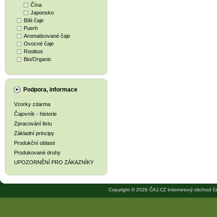
Čína
Japonsko
Bílé čaje
Puerh
Aromatisované čaje
Ovocné čaje
Rooibos
Bio/Organic
Podpora, informace
Vzorky zdarma
Čajovník - historie
Zpracování listu
Základní principy
Produkční oblasti
Produkované druhy
UPOZORNĚNÍ PRO ZÁKAZNÍKY
Copyright © 2026 ČAJ.CZ Internetový obchod ča