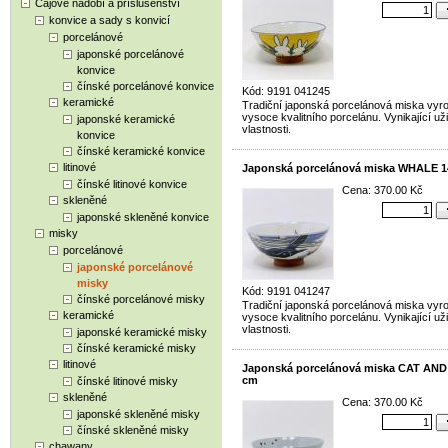
Čajové nádobí a příslušenství
konvice a sady s konvicí
porcelánové
japonské porcelánové
konvice
čínské porcelánové konvice
Kód: 9191 041245
keramické
Tradiční japonská porcelánová miska vyr
vysoce kvalitního porcelánu. Vynikající už
japonské keramické
vlastnosti.
konvice
čínské keramické konvice
litinové
Japonská porcelánová miska WHALE 1
čínské litinové konvice
Cena: 370.00 Kč
skleněné
japonské skleněné konvice
misky
porcelánové
japonské porcelánové
misky
Kód: 9191 041247
čínské porcelánové misky
Tradiční japonská porcelánová miska vyr
keramické
vysoce kvalitního porcelánu. Vynikající už
vlastnosti.
japonské keramické misky
čínské keramické misky
litinové
Japonská porcelánová miska CAT AND
cm
čínské litinové misky
skleněné
Cena: 370.00 Kč
japonské skleněné misky
čínské skleněné misky
chawany