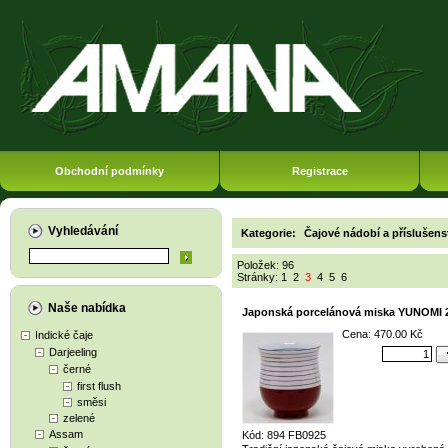
Obchodní podmínky
Registrace
Vyhledávání
Kategorie:
Čajové nádobí a příslušens
Položek: 96
Stránky:
1
2
3
4
5
6
Naše nabídka
Japonská porcelánová miska YUNOMI 
Cena: 470.00 Kč
Indické čaje
Darjeeling
černé
first flush
směsi
zelené
Assam
Kód: 894 FB0925