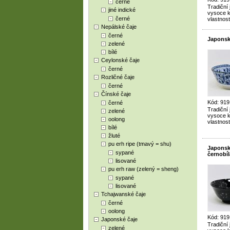
černé
Tradiční
jiné indické
vysoce kv
černé
vlastnost
Nepálské čaje
černé
Japonsk
zelené
bílé
Ceylonské čaje
černé
Rozličné čaje
černé
Čínské čaje
Kód: 919
černé
Tradiční
zelené
vysoce kv
oolong
vlastnost
bílé
žluté
pu erh ripe (tmavý = shu)
Japonsk
sypané
černobíl
lisované
pu erh raw (zelený = sheng)
sypané
lisované
Tchajwanské čaje
černé
oolong
Kód: 919
Japonské čaje
Tradiční
zelené