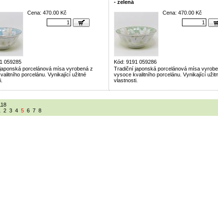
- zelená
Cena: 470.00 Kč
Cena: 470.00 Kč
1 059285
Kód: 9191 059286
 japonská porcelánová mísa vyrobená z
Tradiční japonská porcelánová mísa vyrob
alitního porcelánu. Vynikající užitné
vysoce kvalitního porcelánu. Vynikající užit
i.
vlastnosti.
118
1
2
3
4
5
6
7
8