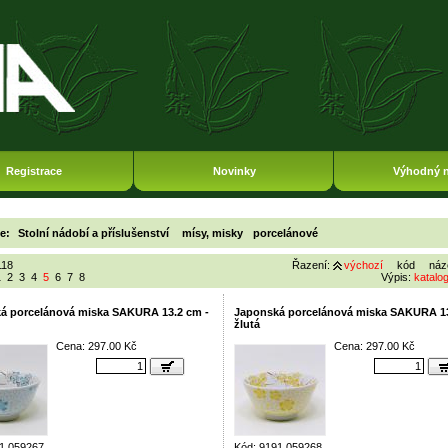
Registrace
Novinky
Výhodný 
ie:
Stolní nádobí a příslušenství
mísy, misky
porcelánové
118
Řazení:
výchozí
kód
náz
1
2
3
4
5
6
7
8
Výpis:
katalo
á porcelánová miska SAKURA 13.2 cm -
Japonská porcelánová miska SAKURA 13
žlutá
Cena: 297.00 Kč
Cena: 297.00 Kč
1 059267
Kód: 9191 059268