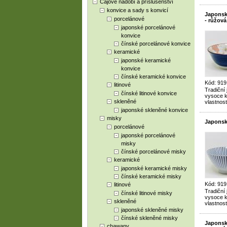
Čajové nádobí a příslušenství
konvice a sady s konvicí
Japonsk
porcelánové
- růžová
japonské porcelánové
konvice
čínské porcelánové konvice
keramické
japonské keramické
konvice
čínské keramické konvice
Kód: 919
litinové
Tradiční
čínské litinové konvice
vysoce kv
skleněné
vlastnost
japonské skleněné konvice
misky
Japonsk
porcelánové
japonské porcelánové
misky
čínské porcelánové misky
keramické
japonské keramické misky
čínské keramické misky
Kód: 919
litinové
Tradiční
čínské litinové misky
vysoce kv
skleněné
vlastnost
japonské skleněné misky
čínské skleněné misky
Japonsk
chawany