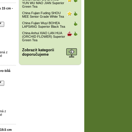
YUN WU MAO JIAN Superior
Green Tea
 15 cm -
China Fujian Fuding SHOU
MEE Senior Grade White Tea
China Fujian Wuyi BOHEA
LAPSANG Superior Black Tea
China Anhui XIAO LAN HUA
(ORCHID FLOWER) Superior
Green Tea
Zobrazit kategorii
ená z
doporučujeme
né
ro-bílá
ená z
né
19.5 cm