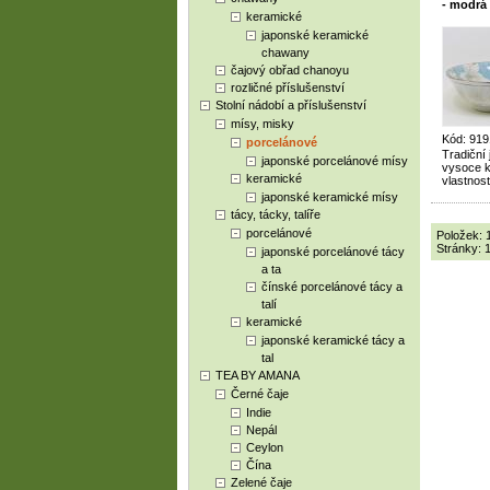
- modrá
keramické
japonské keramické
chawany
čajový obřad chanoyu
rozličné příslušenství
Stolní nádobí a příslušenství
mísy, misky
Kód: 919
porcelánové
Tradiční
japonské porcelánové mísy
vysoce kv
keramické
vlastnost
japonské keramické mísy
tácy, tácky, talíře
porcelánové
Položek: 
Stránky:
japonské porcelánové tácy
a ta
čínské porcelánové tácy a
talí
keramické
japonské keramické tácy a
tal
TEA BY AMANA
Černé čaje
Indie
Nepál
Ceylon
Čína
Zelené čaje