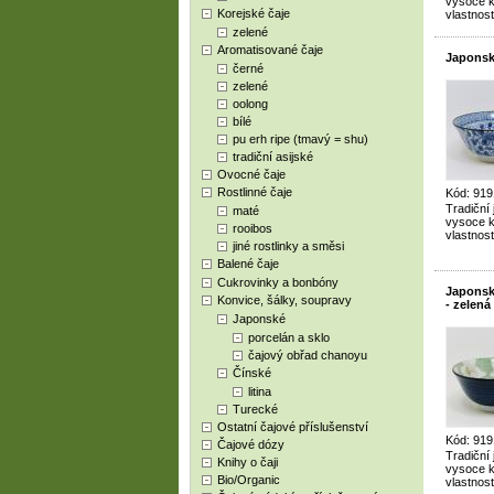
vysoce kv
Korejské čaje
vlastnost
zelené
Aromatisované čaje
Japonsk
černé
zelené
oolong
bílé
pu erh ripe (tmavý = shu)
tradiční asijské
Ovocné čaje
Rostlinné čaje
Kód: 919
Tradiční
maté
vysoce kv
rooibos
vlastnost
jiné rostlinky a směsi
Balené čaje
Cukrovinky a bonbóny
Japonsk
Konvice, šálky, soupravy
- zelená
Japonské
porcelán a sklo
čajový obřad chanoyu
Čínské
litina
Turecké
Ostatní čajové příslušenství
Kód: 919
Čajové dózy
Tradiční
Knihy o čaji
vysoce kv
Bio/Organic
vlastnost