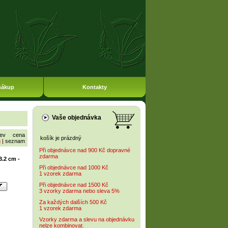
nákup
Kontakty
Vaše objednávka
ev
cena
košík je prázdný
g
|
seznam
Při objednávce nad 900 Kč dopravné
zdarma
.2 cm -
Při objednávce nad 1000 Kč
1 vzorek zdarma
Při objednávce nad 1500 Kč
3 vzorky zdarma nebo sleva 5%
Za každých dalších 500 Kč
1 vzorek zdarma
Vzorky zdarma a slevu na objednávku
nelze kombinovat.