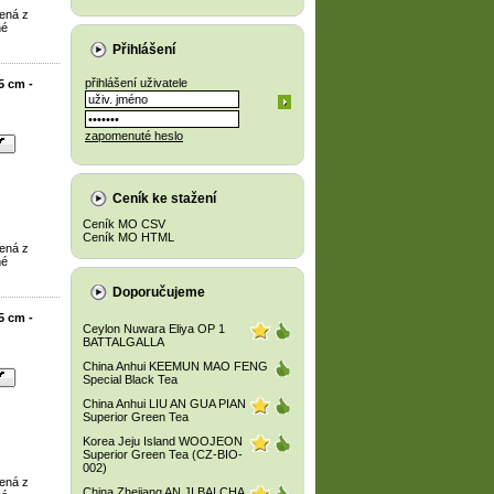
ená z
né
Přihlášení
přihlášení uživatele
5 cm -
zapomenuté heslo
Ceník ke stažení
Ceník MO CSV
Ceník MO HTML
ená z
né
Doporučujeme
5 cm -
Ceylon Nuwara Eliya OP 1
BATTALGALLA
China Anhui KEEMUN MAO FENG
Special Black Tea
China Anhui LIU AN GUA PIAN
Superior Green Tea
Korea Jeju Island WOOJEON
Superior Green Tea (CZ-BIO-
002)
ená z
China Zhejiang AN JI BAI CHA