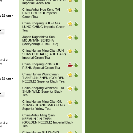
né
Imperial Green Tea
China Anhui Hou Keng TAI
PING HOU KUI Imperial
 15 cm -
Green Tea
China Zhejiang SHI FENG
LUNG CHING Imperial Green
Tea
Japan Kagoshima Soo
MOUNTAIN SENCHA
(Meiryoku)(CZ-BIO-002)
China Hunan Ming Qian JUN
SHAN CUI HAO (JADE HAIR)
Imperial Green Tea
ená z
né
China Zhejiang PINGSHUI
RIZHU Special Green Tea
China Hunan Wulingyuan
TIANZI JIN ZHEN (GOLDEN
 15 cm -
NEEDLE) Superior Black Tea
China Zhejiang Wenzhou TAI
SHUN WILD Superior Black
Tea
China Hunan Ming Qian GU
ZHANG HUANG MAO FENG
Superior Yellow Tea
China Anhui Ming Qian
KEEMUN JIN ZHEN
(GOLDEN NEEDLE) Imperial Black
ená z
Tea
né
China Hunan GU ZHANG