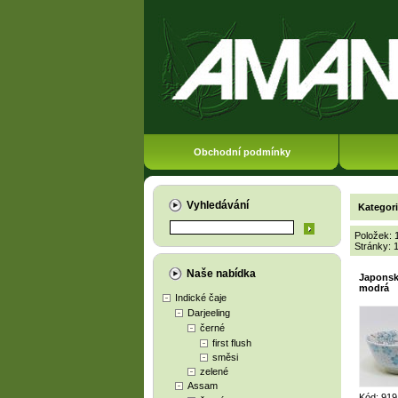
Obchodní podmínky
Vyhledávání
Kategor
Položek: 
Stránky:
Naše nabídka
Japonsk
modrá
Indické čaje
Darjeeling
černé
first flush
směsi
zelené
Assam
Kód: 919