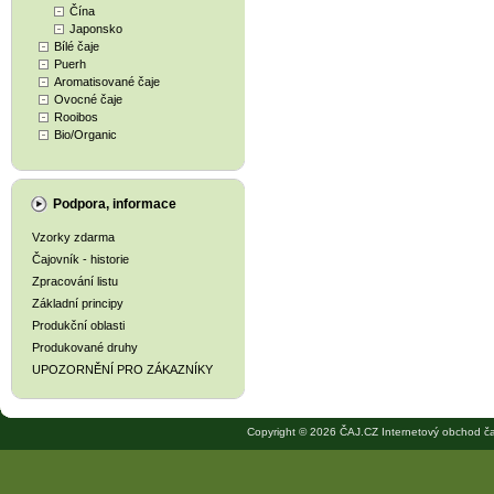
Čína
Japonsko
Bílé čaje
Puerh
Aromatisované čaje
Ovocné čaje
Rooibos
Bio/Organic
Podpora, informace
Vzorky zdarma
Čajovník - historie
Zpracování listu
Základní principy
Produkční oblasti
Produkované druhy
UPOZORNĚNÍ PRO ZÁKAZNÍKY
Copyright © 2026 ČAJ.CZ Internetový obchod ča