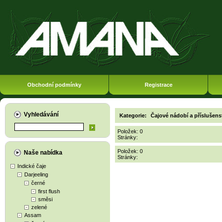
Obchodní podmínky
Registrace
Vyhledávání
Kategorie:
Čajové nádobí a příslušens
Položek: 0
Stránky:
Položek: 0
Naše nabídka
Stránky:
Indické čaje
Darjeeling
černé
first flush
směsi
zelené
Assam