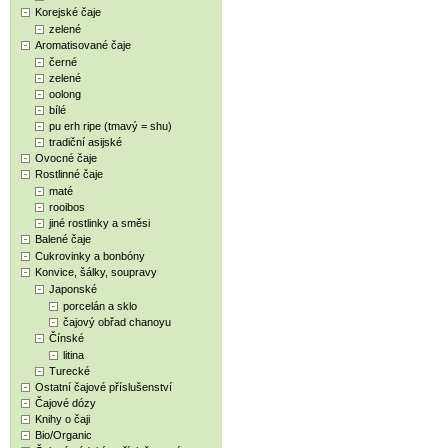
Korejské čaje
zelené
Aromatisované čaje
černé
zelené
oolong
bílé
pu erh ripe (tmavý = shu)
tradiční asijské
Ovocné čaje
Rostlinné čaje
maté
rooibos
jiné rostlinky a směsi
Balené čaje
Cukrovinky a bonbóny
Konvice, šálky, soupravy
Japonské
porcelán a sklo
čajový obřad chanoyu
Čínské
litina
Turecké
Ostatní čajové příslušenství
Čajové dózy
Knihy o čaji
Bio/Organic