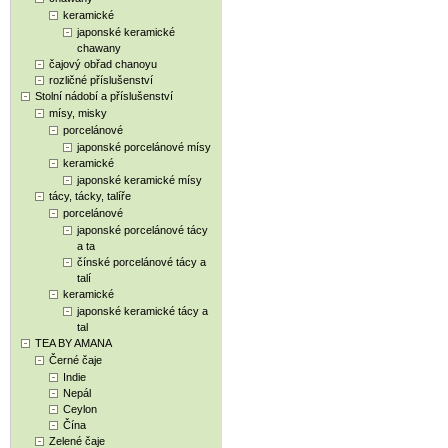
keramické
japonské keramické
chawany
čajový obřad chanoyu
rozličné příslušenství
Stolní nádobí a příslušenství
mísy, misky
porcelánové
japonské porcelánové mísy
keramické
japonské keramické mísy
tácy, tácky, talíře
porcelánové
japonské porcelánové tácy
a ta
čínské porcelánové tácy a
talí
keramické
japonské keramické tácy a
tal
TEA BY AMANA
Černé čaje
Indie
Nepál
Ceylon
Čína
Zelené čaje