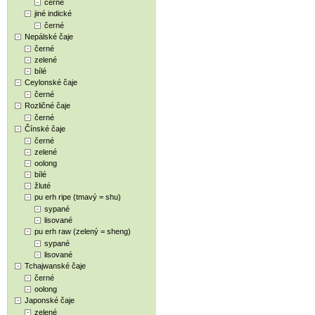
černé
jiné indické
černé
Nepálské čaje
černé
zelené
bílé
Ceylonské čaje
černé
Rozličné čaje
černé
Čínské čaje
černé
zelené
oolong
bílé
žluté
pu erh ripe (tmavý = shu)
sypané
lisované
pu erh raw (zelený = sheng)
sypané
lisované
Tchajwanské čaje
černé
oolong
Japonské čaje
zelené