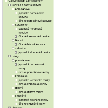
Čajové nádobí a příslušenství
konvice a sady s konvicí
porcelánové
japonské porcelánové
konvice
čínské porcelánové konvice
keramické
japonské keramické
konvice
čínské keramické konvice
litinové
čínské litinové konvice
skleněné
japonské skleněné konvice
misky
porcelánové
japonské porcelánové
misky
čínské porcelánové misky
keramické
japonské keramické misky
čínské keramické misky
litinové
čínské litinové misky
skleněné
japonské skleněné misky
čínské skleněné misky
chawany