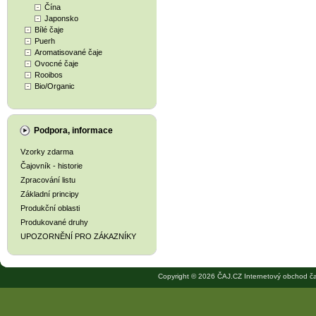
Čína
Japonsko
Bílé čaje
Puerh
Aromatisované čaje
Ovocné čaje
Rooibos
Bio/Organic
Podpora, informace
Vzorky zdarma
Čajovník - historie
Zpracování listu
Základní principy
Produkční oblasti
Produkované druhy
UPOZORNĚNÍ PRO ZÁKAZNÍKY
Copyright © 2026 ČAJ.CZ Internetový obchod ča