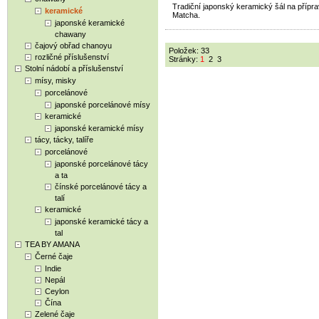
Tradiční japonský keramický šál na přípra
keramické
Matcha.
japonské keramické
chawany
čajový obřad chanoyu
Položek: 33
rozličné příslušenství
Stránky:
1
2
3
Stolní nádobí a příslušenství
mísy, misky
porcelánové
japonské porcelánové mísy
keramické
japonské keramické mísy
tácy, tácky, talíře
porcelánové
japonské porcelánové tácy
a ta
čínské porcelánové tácy a
talí
keramické
japonské keramické tácy a
tal
TEA BY AMANA
Černé čaje
Indie
Nepál
Ceylon
Čína
Zelené čaje