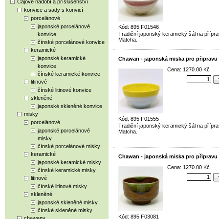
Čajové nádobí a příslušenství
konvice a sady s konvicí
porcelánové
japonské porcelánové
Kód: 895 F01546
Tradiční japonský keramický šál na přípra
konvice
Matcha.
čínské porcelánové konvice
keramické
japonské keramické
Chawan - japonská miska pro připravu
konvice
Cena: 1270.00 Kč
čínské keramické konvice
litinové
čínské litinové konvice
skleněné
japonské skleněné konvice
misky
Kód: 895 F01555
porcelánové
Tradiční japonský keramický šál na přípra
japonské porcelánové
Matcha.
misky
čínské porcelánové misky
keramické
Chawan - japonská miska pro připravu
japonské keramické misky
Cena: 1270.00 Kč
čínské keramické misky
litinové
čínské litinové misky
skleněné
japonské skleněné misky
čínské skleněné misky
Kód: 895 F03081
chawany