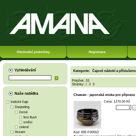
Obchodní podmínky
Registrace
Vyhledávání
Kategorie:
Čajové nádobí a příslušens
Položek: 33
Stránky:
1
2
3
Naše nabídka
Chawan - japonská miska pro připravu
Cena: 1270.00 Kč
Indické čaje
Darjeeling
černé
first flush
směsi
zelené
Assam
Kód: 895 F00553