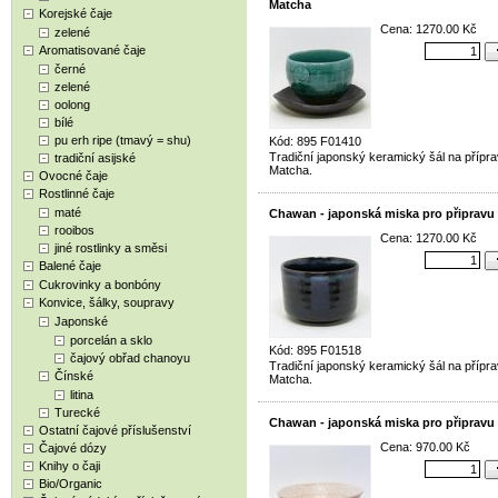
Matcha
Korejské čaje
Cena: 1270.00 Kč
zelené
Aromatisované čaje
černé
zelené
oolong
bílé
pu erh ripe (tmavý = shu)
Kód: 895 F01410
Tradiční japonský keramický šál na přípra
tradiční asijské
Matcha.
Ovocné čaje
Rostlinné čaje
maté
Chawan - japonská miska pro připravu
rooibos
Cena: 1270.00 Kč
jiné rostlinky a směsi
Balené čaje
Cukrovinky a bonbóny
Konvice, šálky, soupravy
Japonské
porcelán a sklo
Kód: 895 F01518
čajový obřad chanoyu
Tradiční japonský keramický šál na přípra
Čínské
Matcha.
litina
Turecké
Chawan - japonská miska pro připravu
Ostatní čajové příslušenství
Cena: 970.00 Kč
Čajové dózy
Knihy o čaji
Bio/Organic