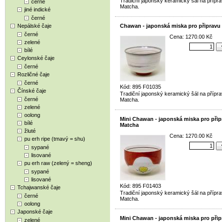
Tradiční japonský keramický šál na přípra
černé
Matcha.
jiné indické
černé
Nepálské čaje
Chawan - japonská miska pro připravu
černé
Cena: 1270.00 Kč
zelené
bílé
Ceylonské čaje
černé
Rozličné čaje
černé
Kód: 895 F01035
Čínské čaje
Tradiční japonský keramický šál na přípra
černé
Matcha.
zelené
oolong
Mini Chawan - japonská miska pro přip
bílé
Matcha
žluté
Cena: 1270.00 Kč
pu erh ripe (tmavý = shu)
sypané
lisované
pu erh raw (zelený = sheng)
sypané
lisované
Kód: 895 F01403
Tchajwanské čaje
Tradiční japonský keramický šál na přípra
černé
Matcha.
oolong
Japonské čaje
Mini Chawan - japonská miska pro přip
zelené