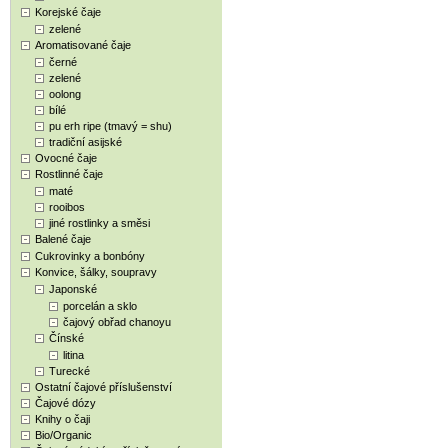
Korejské čaje
zelené
Aromatisované čaje
černé
zelené
oolong
bílé
pu erh ripe (tmavý = shu)
tradiční asijské
Ovocné čaje
Rostlinné čaje
maté
rooibos
jiné rostlinky a směsi
Balené čaje
Cukrovinky a bonbóny
Konvice, šálky, soupravy
Japonské
porcelán a sklo
čajový obřad chanoyu
Čínské
litina
Turecké
Ostatní čajové příslušenství
Čajové dózy
Knihy o čaji
Bio/Organic