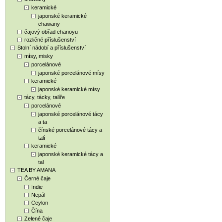
keramické
japonské keramické
chawany
čajový obřad chanoyu
rozličné příslušenství
Stolní nádobí a příslušenství
mísy, misky
porcelánové
japonské porcelánové mísy
keramické
japonské keramické mísy
tácy, tácky, talíře
porcelánové
japonské porcelánové tácy
a ta
čínské porcelánové tácy a
talí
keramické
japonské keramické tácy a
tal
TEA BY AMANA
Černé čaje
Indie
Nepál
Ceylon
Čína
Zelené čaje