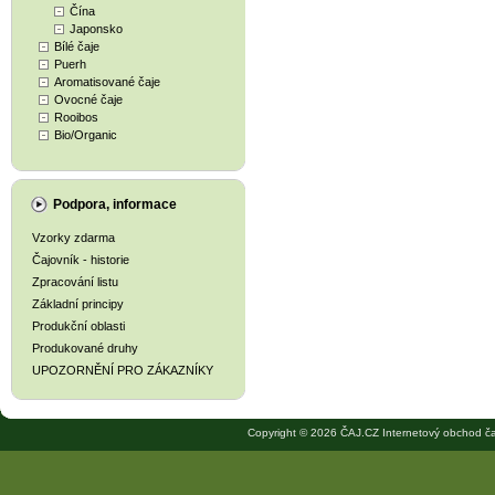
Čína
Japonsko
Bílé čaje
Puerh
Aromatisované čaje
Ovocné čaje
Rooibos
Bio/Organic
Podpora, informace
Vzorky zdarma
Čajovník - historie
Zpracování listu
Základní principy
Produkční oblasti
Produkované druhy
UPOZORNĚNÍ PRO ZÁKAZNÍKY
Copyright © 2026 ČAJ.CZ Internetový obchod ča