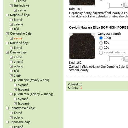
černé
jiné indické
Kód: 180
černé
Cejlonský černý čaj prvotřídní kvality a zc
Nepálské čaje
charakteristického vzhledu i chuťového ch
černé
zelené
Ceylon Nuwara Eliya BOP HIGH FORE
bílé
Ceylonské čaje
Ceny za balení:
100g
černé
50g
Rozličné čaje
10g
černé
Čínské čaje
vzorek zdarma
černé
zelené
Kód: 162
oolong
Základní třída cejlonského černého čaje, l
střední kvality.
bílé
žluté
pu erh ripe (tmavý = shu)
Položek: 3
sypané
Stránky:
1
lisované
pu erh raw (zelený = sheng)
sypané
lisované
Tchajwanské čaje
černé
oolong
Japonské čaje
zelené