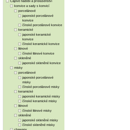
Čajové nádobí a příslušenství
konvice a sady s konvicí
porcelánové
japonské porcelánové
konvice
čínské porcelánové konvice
keramické
japonské keramické
konvice
čínské keramické konvice
litinové
čínské litinové konvice
skleněné
japonské skleněné konvice
misky
porcelánové
japonské porcelánové
misky
čínské porcelánové misky
keramické
japonské keramické misky
čínské keramické misky
litinové
čínské litinové misky
skleněné
japonské skleněné misky
čínské skleněné misky
chawany