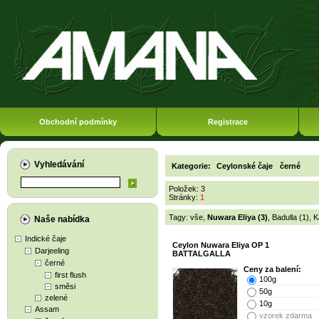
Obchodní podmínky
Registrace
Vyhledávání
Kategorie:
Ceylonské čaje
černé
Položek: 3
Stránky:
1
Tagy:
vše
,
Nuwara Eliya (3)
,
Badulla (1)
,
K
Naše nabídka
Indické čaje
Ceylon Nuwara Eliya OP 1
Darjeeling
BATTALGALLA
černé
Ceny za balení:
first flush
100g
směsi
50g
zelené
10g
Assam
vzorek zdarma