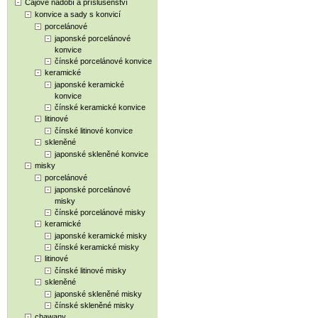
Čajové nádobí a příslušenství
konvice a sady s konvicí
porcelánové
japonské porcelánové
konvice
čínské porcelánové konvice
keramické
japonské keramické
konvice
čínské keramické konvice
litinové
čínské litinové konvice
skleněné
japonské skleněné konvice
misky
porcelánové
japonské porcelánové
misky
čínské porcelánové misky
keramické
japonské keramické misky
čínské keramické misky
litinové
čínské litinové misky
skleněné
japonské skleněné misky
čínské skleněné misky
chawany