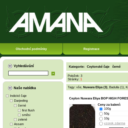
Obchodní podmínky
Registrace
Vyhledávání
Kategorie:
Ceylonské čaje
černé
Položek: 3
Stránky:
1
Tagy:
vše
,
Nuwara Eliya (3)
,
Badulla (1)
,
K
Naše nabídka
Indické čaje
Ceylon Nuwara Eliya BOP HIGH FORE
Darjeeling
Ceny za balení:
černé
100g
first flush
50g
směsi
10g
zelené
vzorek zdarma
Assam