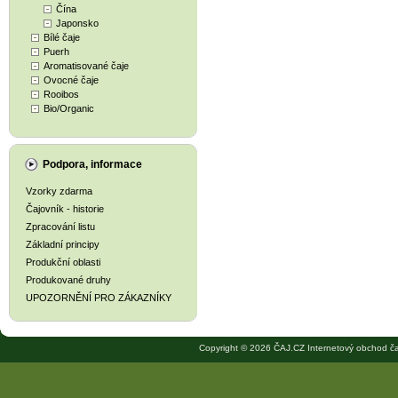
Čína
Japonsko
Bílé čaje
Puerh
Aromatisované čaje
Ovocné čaje
Rooibos
Bio/Organic
Podpora, informace
Vzorky zdarma
Čajovník - historie
Zpracování listu
Základní principy
Produkční oblasti
Produkované druhy
UPOZORNĚNÍ PRO ZÁKAZNÍKY
Copyright © 2026 ČAJ.CZ Internetový obchod ča