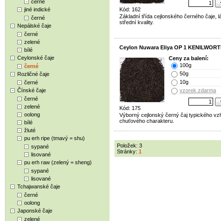
černé
jiné indické
Kód: 162
Základní třída cejlonského černého čaje, l
černé
střední kvality.
Nepálské čaje
černé
zelené
Ceylon Nuwara Eliya OP 1 KENILWOR
bílé
Ceylonské čaje
Ceny za balení:
100g
černé
50g
Rozličné čaje
10g
černé
Čínské čaje
vzorek zdarma
černé
zelené
Kód: 175
oolong
Výborný cejlonský černý čaj typického vzh
chuťového charakteru.
bílé
žluté
pu erh ripe (tmavý = shu)
Položek: 3
sypané
Stránky:
1
lisované
pu erh raw (zelený = sheng)
sypané
lisované
Tchajwanské čaje
černé
oolong
Japonské čaje
zelené