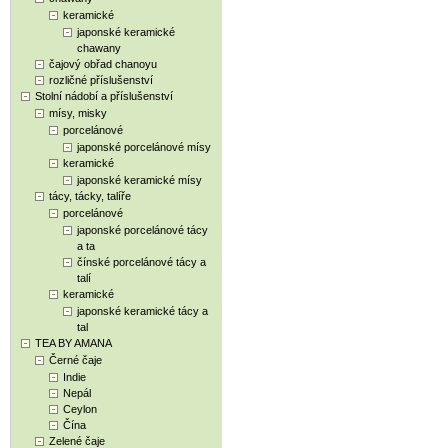
keramické
japonské keramické
chawany
čajový obřad chanoyu
rozličné příslušenství
Stolní nádobí a příslušenství
mísy, misky
porcelánové
japonské porcelánové mísy
keramické
japonské keramické mísy
tácy, tácky, talíře
porcelánové
japonské porcelánové tácy
a ta
čínské porcelánové tácy a
talí
keramické
japonské keramické tácy a
tal
TEA BY AMANA
Černé čaje
Indie
Nepál
Ceylon
Čína
Zelené čaje