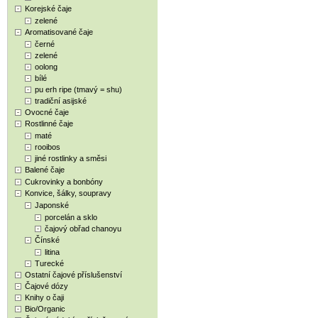
Korejské čaje
zelené
Aromatisované čaje
černé
zelené
oolong
bílé
pu erh ripe (tmavý = shu)
tradiční asijské
Ovocné čaje
Rostlinné čaje
maté
rooibos
jiné rostlinky a směsi
Balené čaje
Cukrovinky a bonbóny
Konvice, šálky, soupravy
Japonské
porcelán a sklo
čajový obřad chanoyu
Čínské
litina
Turecké
Ostatní čajové příslušenství
Čajové dózy
Knihy o čaji
Bio/Organic