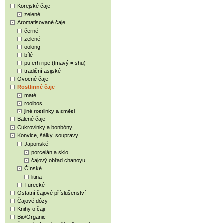
Korejské čaje
zelené
Aromatisované čaje
černé
zelené
oolong
bílé
pu erh ripe (tmavý = shu)
tradiční asijské
Ovocné čaje
Rostlinné čaje
maté
rooibos
jiné rostlinky a směsi
Balené čaje
Cukrovinky a bonbóny
Konvice, šálky, soupravy
Japonské
porcelán a sklo
čajový obřad chanoyu
Čínské
litina
Turecké
Ostatní čajové příslušenství
Čajové dózy
Knihy o čaji
Bio/Organic