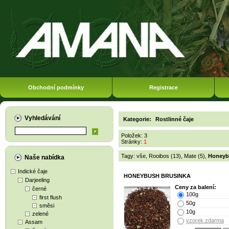
Obchodní podmínky
Registrace
Vyhledávání
Kategorie:
Rostlinné čaje
Položek: 3
Stránky:
1
Tagy:
vše
,
Rooibos (13)
,
Mate (5)
,
Honeyb
Naše nabídka
Indické čaje
HONEYBUSH BRUSINKA
Darjeeling
Ceny za balení:
černé
100g
first flush
50g
směsi
10g
zelené
vzorek zdarma
Assam