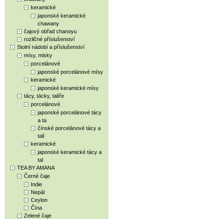
keramické
japonské keramické
chawany
čajový obřad chanoyu
rozličné příslušenství
Stolní nádobí a příslušenství
mísy, misky
porcelánové
japonské porcelánové mísy
keramické
japonské keramické mísy
tácy, tácky, talíře
porcelánové
japonské porcelánové tácy
a ta
čínské porcelánové tácy a
talí
keramické
japonské keramické tácy a
tal
TEA BY AMANA
Černé čaje
Indie
Nepál
Ceylon
Čína
Zelené čaje