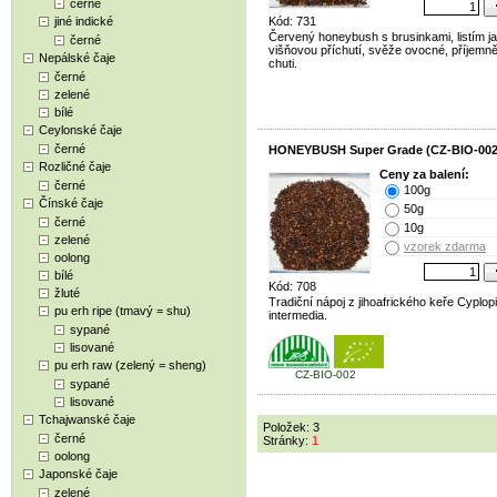
černé
jiné indické
Kód: 731
Červený honeybush s brusinkami, listím j
černé
višňovou příchutí, svěže ovocné, příjemn
Nepálské čaje
chuti.
černé
zelené
bílé
Ceylonské čaje
černé
HONEYBUSH Super Grade (CZ-BIO-002
Rozličné čaje
Ceny za balení:
černé
100g
Čínské čaje
50g
černé
10g
zelené
vzorek zdarma
oolong
bílé
Kód: 708
žluté
Tradiční nápoj z jihoafrického keře Cyplop
pu erh ripe (tmavý = shu)
intermedia.
sypané
lisované
pu erh raw (zelený = sheng)
CZ-BIO-002
sypané
lisované
Tchajwanské čaje
Položek: 3
černé
Stránky:
1
oolong
Japonské čaje
zelené