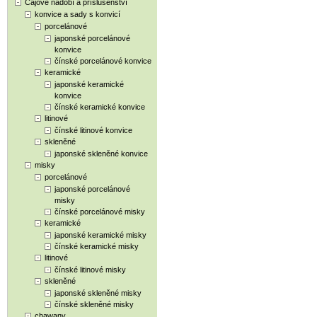
Čajové nádobí a příslušenství
konvice a sady s konvicí
porcelánové
japonské porcelánové
konvice
čínské porcelánové konvice
keramické
japonské keramické
konvice
čínské keramické konvice
litinové
čínské litinové konvice
skleněné
japonské skleněné konvice
misky
porcelánové
japonské porcelánové
misky
čínské porcelánové misky
keramické
japonské keramické misky
čínské keramické misky
litinové
čínské litinové misky
skleněné
japonské skleněné misky
čínské skleněné misky
chawany