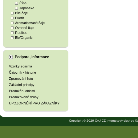
Čína
Japonsko
Bílé čaje
Puerh
Aromatisované čaje
Ovocné čaje
Rooibos
Bio/Organic
Podpora, informace
Vzorky zdarma
Čajovník - historie
Zpracování listu
Základní principy
Produkční oblasti
Produkované druhy
UPOZORNĚNÍ PRO ZÁKAZNÍKY
Copyright © 2026 ČAJ.CZ Internetový obchod ča