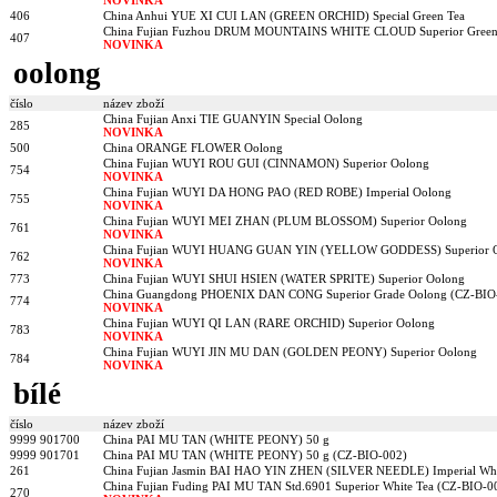
406
China Anhui YUE XI CUI LAN (GREEN ORCHID) Special Green Tea
China Fujian Fuzhou DRUM MOUNTAINS WHITE CLOUD Superior Green
407
NOVINKA
oolong
číslo
název zboží
China Fujian Anxi TIE GUANYIN Special Oolong
285
NOVINKA
500
China ORANGE FLOWER Oolong
China Fujian WUYI ROU GUI (CINNAMON) Superior Oolong
754
NOVINKA
China Fujian WUYI DA HONG PAO (RED ROBE) Imperial Oolong
755
NOVINKA
China Fujian WUYI MEI ZHAN (PLUM BLOSSOM) Superior Oolong
761
NOVINKA
China Fujian WUYI HUANG GUAN YIN (YELLOW GODDESS) Superior 
762
NOVINKA
773
China Fujian WUYI SHUI HSIEN (WATER SPRITE) Superior Oolong
China Guangdong PHOENIX DAN CONG Superior Grade Oolong (CZ-BIO
774
NOVINKA
China Fujian WUYI QI LAN (RARE ORCHID) Superior Oolong
783
NOVINKA
China Fujian WUYI JIN MU DAN (GOLDEN PEONY) Superior Oolong
784
NOVINKA
bílé
číslo
název zboží
9999 901700
China PAI MU TAN (WHITE PEONY) 50 g
9999 901701
China PAI MU TAN (WHITE PEONY) 50 g (CZ-BIO-002)
261
China Fujian Jasmin BAI HAO YIN ZHEN (SILVER NEEDLE) Imperial Whi
China Fujian Fuding PAI MU TAN Std.6901 Superior White Tea (CZ-BIO-0
270