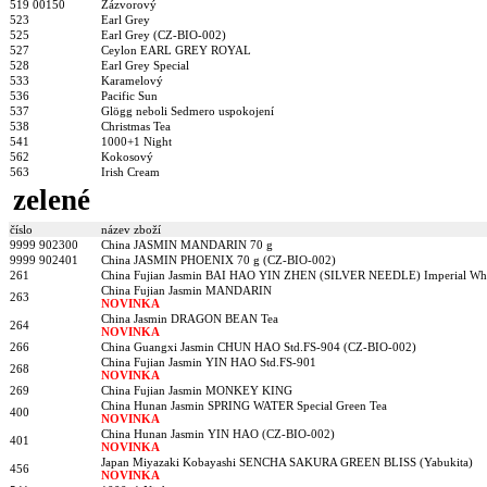
519 00150
Zázvorový
523
Earl Grey
525
Earl Grey (CZ-BIO-002)
527
Ceylon EARL GREY ROYAL
528
Earl Grey Special
533
Karamelový
536
Pacific Sun
537
Glögg neboli Sedmero uspokojení
538
Christmas Tea
541
1000+1 Night
562
Kokosový
563
Irish Cream
zelené
číslo
název zboží
9999 902300
China JASMIN MANDARIN 70 g
9999 902401
China JASMIN PHOENIX 70 g (CZ-BIO-002)
261
China Fujian Jasmin BAI HAO YIN ZHEN (SILVER NEEDLE) Imperial Whi
China Fujian Jasmin MANDARIN
263
NOVINKA
China Jasmin DRAGON BEAN Tea
264
NOVINKA
266
China Guangxi Jasmin CHUN HAO Std.FS-904 (CZ-BIO-002)
China Fujian Jasmin YIN HAO Std.FS-901
268
NOVINKA
269
China Fujian Jasmin MONKEY KING
China Hunan Jasmin SPRING WATER Special Green Tea
400
NOVINKA
China Hunan Jasmin YIN HAO (CZ-BIO-002)
401
NOVINKA
Japan Miyazaki Kobayashi SENCHA SAKURA GREEN BLISS (Yabukita)
456
NOVINKA