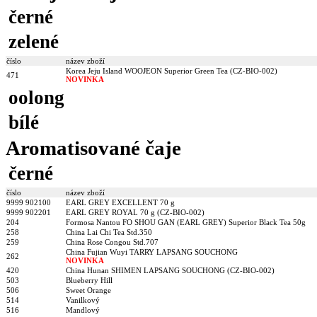
černé
zelené
číslo
název zboží
Korea Jeju Island WOOJEON Superior Green Tea (CZ-BIO-002)
471
NOVINKA
oolong
bílé
Aromatisované čaje
černé
číslo
název zboží
9999 902100
EARL GREY EXCELLENT 70 g
9999 902201
EARL GREY ROYAL 70 g (CZ-BIO-002)
204
Formosa Nantou FO SHOU GAN (EARL GREY) Superior Black Tea 50g
258
China Lai Chi Tea Std.350
259
China Rose Congou Std.707
China Fujian Wuyi TARRY LAPSANG SOUCHONG
262
NOVINKA
420
China Hunan SHIMEN LAPSANG SOUCHONG (CZ-BIO-002)
503
Blueberry Hill
506
Sweet Orange
514
Vanilkový
516
Mandlový