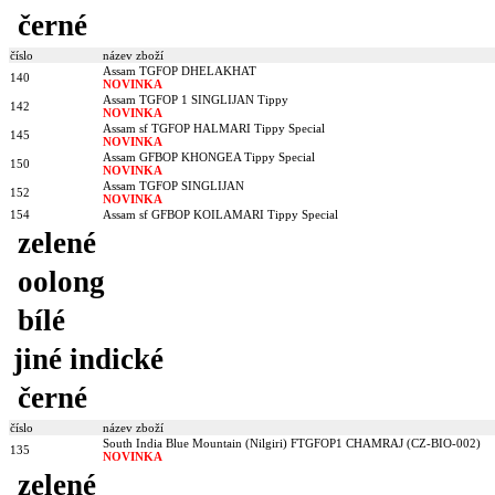
černé
číslo
název zboží
Assam TGFOP DHELAKHAT
140
NOVINKA
Assam TGFOP 1 SINGLIJAN Tippy
142
NOVINKA
Assam sf TGFOP HALMARI Tippy Special
145
NOVINKA
Assam GFBOP KHONGEA Tippy Special
150
NOVINKA
Assam TGFOP SINGLIJAN
152
NOVINKA
154
Assam sf GFBOP KOILAMARI Tippy Special
zelené
oolong
bílé
jiné indické
černé
číslo
název zboží
South India Blue Mountain (Nilgiri) FTGFOP1 CHAMRAJ (CZ-BIO-002)
135
NOVINKA
zelené