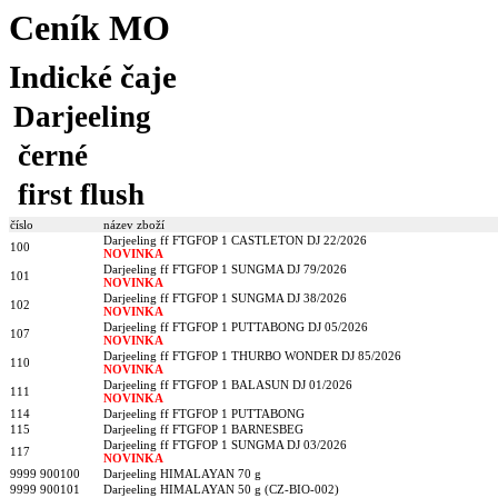
Ceník MO
Indické čaje
Darjeeling
černé
first flush
číslo
název zboží
Darjeeling ff FTGFOP 1 CASTLETON DJ 22/2026
100
NOVINKA
Darjeeling ff FTGFOP 1 SUNGMA DJ 79/2026
101
NOVINKA
Darjeeling ff FTGFOP 1 SUNGMA DJ 38/2026
102
NOVINKA
Darjeeling ff FTGFOP 1 PUTTABONG DJ 05/2026
107
NOVINKA
Darjeeling ff FTGFOP 1 THURBO WONDER DJ 85/2026
110
NOVINKA
Darjeeling ff FTGFOP 1 BALASUN DJ 01/2026
111
NOVINKA
114
Darjeeling ff FTGFOP 1 PUTTABONG
115
Darjeeling ff FTGFOP 1 BARNESBEG
Darjeeling ff FTGFOP 1 SUNGMA DJ 03/2026
117
NOVINKA
9999 900100
Darjeeling HIMALAYAN 70 g
9999 900101
Darjeeling HIMALAYAN 50 g (CZ-BIO-002)