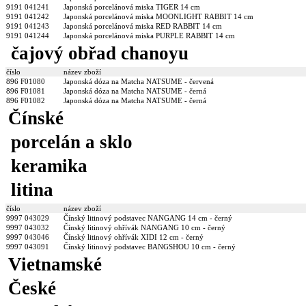
9191 041241
Japonská porcelánová miska TIGER 14 cm
9191 041242
Japonská porcelánová miska MOONLIGHT RABBIT 14 cm
9191 041243
Japonská porcelánová miska RED RABBIT 14 cm
9191 041244
Japonská porcelánová miska PURPLE RABBIT 14 cm
čajový obřad chanoyu
číslo
název zboží
896 F01080
Japonská dóza na Matcha NATSUME - červená
896 F01081
Japonská dóza na Matcha NATSUME - černá
896 F01082
Japonská dóza na Matcha NATSUME - černá
Čínské
porcelán a sklo
keramika
litina
číslo
název zboží
9997 043029
Čínský litinový podstavec NANGANG 14 cm - černý
9997 043032
Čínský litinový ohřívák NANGANG 10 cm - černý
9997 043046
Čínský litinový ohřívák XIDI 12 cm - černý
9997 043091
Čínský litinový podstavec BANGSHOU 10 cm - černý
Vietnamské
České