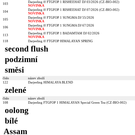
Darjeeling ff FTGFOP 1 RISHEEHAT DJ 03/2026 (CZ-BIO-002)
103
NOVINKA
Darjeeling ff FTGFOP 1 RISHEEHAT DJ 07/2026 (CZ-BIO-002)
104
NOVINKA
Darjeeling ff FTGFOP 1 SUNGMA DJ 55/2026
105
NOVINKA
Darjeeling ff FTGFOP 1 SUNGMA DJ 67/2026
106
NOVINKA
Darjeeling ff FTGFOP 1 BADAMTAM DJ 02/2026
113
NOVINKA
118
Darjeeling ff FTGFOP HIMALAYAN SPRING
second flush
podzimní
směsi
číslo
název zboží
122
Darjeeling HIMALAYA BLEND
zelené
číslo
název zboží
108
Darjeeling FTGFOP 1 HIMALAYAN Special Green Tea (CZ-BIO-002)
oolong
bílé
Assam