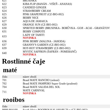
621
BRUSINKA
622
KIBA FLIP (BANÁN - VIŠEŇ - ANANAS)
623
CANDIED GINGER
624
STRAWBERRY CREAM
625
PINK GRAPEFRUIT (CZ-BIO-002)
626
BERRY NICE
627
AQUA DE JAMAICA
629
ORANGE SUN (CZ-BIO-002)
630
SPIRITED BERRY (BRUSINKA - BORŮVKA - GOJI - ACAI - GRANÁTO
631
BERRY COMPOTE
LADY OF TAHITI
633
NOVINKA
636
PINK BERRY (MALINA - JAHODA)
637
GRANNY'S GARDEN (CZ-BIO-002)
639
HOT-HOT STRAWBERRY (CZ-BIO-002)
MYSTIC SAFFRON (ŠAFRÁN - POMERANČ)
640
NOVINKA
Rostlinné čaje
maté
číslo
název zboží
701
Brasil MATE RANCHO (zelené)
702
Brasil MATE PAMPERO Super Grade (pražené)
704
Brasil MATE SALIDA DEL SOL
MATE CARNIVAL
711
NOVINKA
rooibos
číslo
název zboží
9999 904100
South Africa ROOIBOS KALAHARI 70 g (CZ-BIO-002)