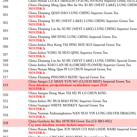
299
China Hunan LUCKY DRAGON (YOUNG HYSON) Superior Green Tea (CZ
China Zhejiang Ming Qian Mei Jia Wu XI HU (WEST LAKE) LUNG CHING 
300
NOVINKA
China Zhejiang QIAN DAO LUNG CHING Superior Green Tea
301
NOVINKA
China Zhejiang XI HU (WEST LAKE) LUNG CHING Superior Green Tea
302
NOVINKA
China Zhejiang Lin An XI HU (WEST LAKE) LUNG CHING Superior Gree
303
NOVINKA
China Zhejiang SHI FENG LUNG CHING Imperial Green Tea
304
NOVINKA
China Anhui Hou Keng TAI PING HOU KUI Imperial Green Tea
306
NOVINKA
China Anhui YONG XI HUO QING Superior Green Tea
307
NOVINKA
309
China Zhejiang Lin An XI HU (WEST LAKE) LUNG CHING Special Green
310
China Anhui XIAO LAN HUA (ORCHID FLOWER) Superior Green Tea
China Hunan Ming Qian PI LO CHUN Imperial Green Tea
316
NOVINKA
317
China Zhejiang PINGSHUI RIZHU Special Green Tea
China Jiangxi LU SHAN YUN WU (CLOUD MIST) Imperial Green Tea
319
Není skladem, předpokládané naskladnění srpen 2026
NOVINKA
China Jiangsu Dong Shan TAI HU PI LO CHUN KING
350
NOVINKA
352
China Anhui JIU HUA MAO FENG Superior Green Tea
China Guangxi WHITE MONKEY Special Green Tea
354
NOVINKA
China Yunnan Xishuangbanna NAN NUO YIN LUNG (SILVER DRAGON) Su
356
NOVINKA
China Guizhou An Shu SENCHA Green Tea (CZ-BIO-002)
358
Čaj není skladem, termín dodání nepotvrzen
China Hunan Ming Qian JUN SHAN CUI HAO (JADE HAIR) Imperial Gree
360
NOVINKA
362
China Yunnan LINCANG MAO FENG Special Green Tea