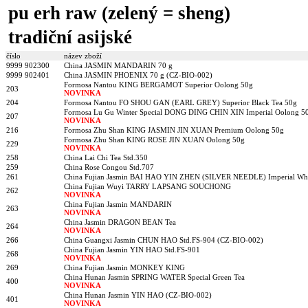
pu erh raw (zelený = sheng)
tradiční asijské
číslo
název zboží
9999 902300
China JASMIN MANDARIN 70 g
9999 902401
China JASMIN PHOENIX 70 g (CZ-BIO-002)
Formosa Nantou KING BERGAMOT Superior Oolong 50g
203
NOVINKA
204
Formosa Nantou FO SHOU GAN (EARL GREY) Superior Black Tea 50g
Formosa Lu Gu Winter Special DONG DING CHIN XIN Imperial Oolong 5
207
NOVINKA
216
Formosa Zhu Shan KING JASMIN JIN XUAN Premium Oolong 50g
Formosa Zhu Shan KING ROSE JIN XUAN Oolong 50g
229
NOVINKA
258
China Lai Chi Tea Std.350
259
China Rose Congou Std.707
261
China Fujian Jasmin BAI HAO YIN ZHEN (SILVER NEEDLE) Imperial Whi
China Fujian Wuyi TARRY LAPSANG SOUCHONG
262
NOVINKA
China Fujian Jasmin MANDARIN
263
NOVINKA
China Jasmin DRAGON BEAN Tea
264
NOVINKA
266
China Guangxi Jasmin CHUN HAO Std.FS-904 (CZ-BIO-002)
China Fujian Jasmin YIN HAO Std.FS-901
268
NOVINKA
269
China Fujian Jasmin MONKEY KING
China Hunan Jasmin SPRING WATER Special Green Tea
400
NOVINKA
China Hunan Jasmin YIN HAO (CZ-BIO-002)
401
NOVINKA