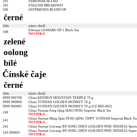
201
SAMOWAR BLEND
205
ENGLISH BREAKFAST
206
OSTFRIESEN BLEND OP
černé
číslo
název zboží
Ethiopia GUMARO OP 1 Black Tea
188
NOVINKA
zelené
oolong
bílé
Čínské čaje
černé
číslo
název zboží
9999 900700
China KEEMUN MOUNTAIN TEMPLE 70 g
9999 900800
China YUNNAN GOLDEN MONKEY 70 g
9999 900801
China YUNNAN GOLDEN MONKEY 70 g (CZ-BIO-002)
China Yunnan Feng Qing MAO FENG Superior Black Tea
240
NOVINKA
China Yunnan Ming Qian FENG QING TIPPY YUNNAN Imperial Black Te
241
NOVINKA
242
China Yunnan Lincang JIN SONG ZHEN (GOLDEN PINE NEEDLE) Special
China Yunnan Lincang JIN SONG ZHEN (GOLDEN PINE NEEDLE) Superio
243 000601
NOVINKA