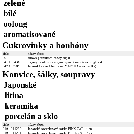
zelené
bílé
oolong
aromatisované
Cukrovinky a bonbóny
číslo
název zboží
901
Brown granulated candy sugar
941 000438
Čajový bonbon s černým čajem Assam (cca 5,5g/1ks)
942 000781
Japonské čajové bonbony MATCHA (cca 5g/1ks)
Konvice, šálky, soupravy
Japonské
litina
keramika
porcelán a sklo
číslo
název zboží
9191 041230
Japonská porcelánová miska PINK CAT 14 cm
9191 041231
Japonská porcelánová miska BLUE CAT 14 cm