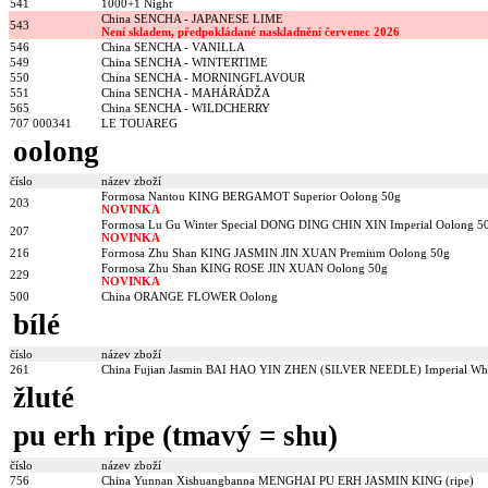
541
1000+1 Night
China SENCHA - JAPANESE LIME
543
Není skladem, předpokládané naskladnění červenec 2026
546
China SENCHA - VANILLA
549
China SENCHA - WINTERTIME
550
China SENCHA - MORNINGFLAVOUR
551
China SENCHA - MAHÁRÁDŽA
565
China SENCHA - WILDCHERRY
707 000341
LE TOUAREG
oolong
číslo
název zboží
Formosa Nantou KING BERGAMOT Superior Oolong 50g
203
NOVINKA
Formosa Lu Gu Winter Special DONG DING CHIN XIN Imperial Oolong 5
207
NOVINKA
216
Formosa Zhu Shan KING JASMIN JIN XUAN Premium Oolong 50g
Formosa Zhu Shan KING ROSE JIN XUAN Oolong 50g
229
NOVINKA
500
China ORANGE FLOWER Oolong
bílé
číslo
název zboží
261
China Fujian Jasmin BAI HAO YIN ZHEN (SILVER NEEDLE) Imperial Whi
žluté
pu erh ripe (tmavý = shu)
číslo
název zboží
756
China Yunnan Xishuangbanna MENGHAI PU ERH JASMIN KING (ripe)