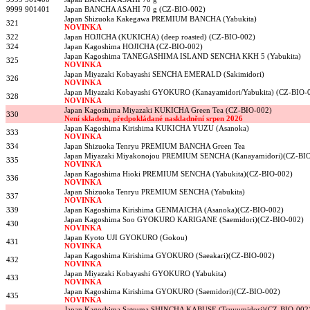
9999 901401
Japan BANCHA ASAHI 70 g (CZ-BIO-002)
Japan Shizuoka Kakegawa PREMIUM BANCHA (Yabukita)
321
NOVINKA
322
Japan HOJICHA (KUKICHA) (deep roasted) (CZ-BIO-002)
324
Japan Kagoshima HOJICHA (CZ-BIO-002)
Japan Kagoshima TANEGASHIMA ISLAND SENCHA KKH 5 (Yabukita)
325
NOVINKA
Japan Miyazaki Kobayashi SENCHA EMERALD (Sakimidori)
326
NOVINKA
Japan Miyazaki Kobayashi GYOKURO (Kanayamidori/Yabukita) (CZ-BIO-
328
NOVINKA
Japan Kagoshima Miyazaki KUKICHA Green Tea (CZ-BIO-002)
330
Není skladem, předpokládané naskladnění srpen 2026
Japan Kagoshima Kirishima KUKICHA YUZU (Asanoka)
333
NOVINKA
334
Japan Shizuoka Tenryu PREMIUM BANCHA Green Tea
Japan Miyazaki Miyakonojou PREMIUM SENCHA (Kanayamidori)(CZ-BIO
335
NOVINKA
Japan Kagoshima Hioki PREMIUM SENCHA (Yabukita)(CZ-BIO-002)
336
NOVINKA
Japan Shizuoka Tenryu PREMIUM SENCHA (Yabukita)
337
NOVINKA
339
Japan Kagoshima Kirishima GENMAICHA (Asanoka)(CZ-BIO-002)
Japan Kagoshima Soo GYOKURO KARIGANE (Saemidori)(CZ-BIO-002)
430
NOVINKA
Japan Kyoto UJI GYOKURO (Gokou)
431
NOVINKA
Japan Kagoshima Kirishima GYOKURO (Saeakari)(CZ-BIO-002)
432
NOVINKA
Japan Miyazaki Kobayashi GYOKURO (Yabukita)
433
NOVINKA
Japan Kagoshima Kirishima GYOKURO (Saemidori)(CZ-BIO-002)
435
NOVINKA
Japan Kagoshima Satsuma SHINCHA KABUSE (Tsuyumidori)(CZ-BIO-002