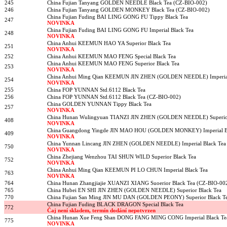
245
China Fujian Tanyang GOLDEN NEEDLE Black Tea (CZ-BIO-002)
246
China Fujian Tanyang GOLDEN MONKEY Black Tea (CZ-BIO-002)
China Fujian Fuding BAI LING GONG FU Tippy Black Tea
247
NOVINKA
China Fujian Fuding BAI LING GONG FU Imperial Black Tea
248
NOVINKA
China Anhui KEEMUN HAO YA Superior Black Tea
251
NOVINKA
252
China Anhui KEEMUN MAO FENG Special Black Tea
China Anhui KEEMUN MAO FENG Superior Black Tea
253
NOVINKA
China Anhui Ming Qian KEEMUN JIN ZHEN (GOLDEN NEEDLE) Imperial
254
NOVINKA
255
China FOP YUNNAN Std.6112 Black Tea
256
China FOP YUNNAN Std.6112 Black Tea (CZ-BIO-002)
China GOLDEN YUNNAN Tippy Black Tea
257
NOVINKA
China Hunan Wulingyuan TIANZI JIN ZHEN (GOLDEN NEEDLE) Superior
408
NOVINKA
China Guangdong Yingde JIN MAO HOU (GOLDEN MONKEY) Imperial Bl
409
NOVINKA
China Yunnan Lincang JIN ZHEN (GOLDEN NEEDLE) Imperial Black Tea
750
NOVINKA
China Zhejiang Wenzhou TAI SHUN WILD Superior Black Tea
752
NOVINKA
China Anhui Ming Qian KEEMUN PI LO CHUN Imperial Black Tea
763
NOVINKA
764
China Hunan Zhangjiajie XUANZI XIANG Suoerior Black Tea (CZ-BIO-00
765
China Hubei EN SHI JIN ZHEN (GOLDEN NEEDLE) Superior Black Tea
770
China Fujian San Ming JIN MU DAN (GOLDEN PEONY) Superior Black T
China Fujian Fuding BLACK DRAGON Special Black Tea
772
Čaj není skladem, termín dodání nepotvrzen
China Hunan Xue Feng Shan DONG FANG MING CONG Imperial Black Te
775
NOVINKA