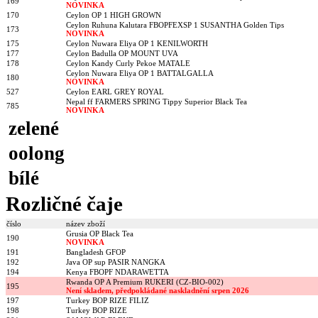
169
NOVINKA
170
Ceylon OP 1 HIGH GROWN
Ceylon Ruhuna Kalutara FBOPFEXSP 1 SUSANTHA Golden Tips
173
NOVINKA
175
Ceylon Nuwara Eliya OP 1 KENILWORTH
177
Ceylon Badulla OP MOUNT UVA
178
Ceylon Kandy Curly Pekoe MATALE
Ceylon Nuwara Eliya OP 1 BATTALGALLA
180
NOVINKA
527
Ceylon EARL GREY ROYAL
Nepal ff FARMERS SPRING Tippy Superior Black Tea
785
NOVINKA
zelené
oolong
bílé
Rozličné čaje
číslo
název zboží
Grusia OP Black Tea
190
NOVINKA
191
Bangladesh GFOP
192
Java OP sup PASIR NANGKA
194
Kenya FBOPF NDARAWETTA
Rwanda OP A Premium RUKERI (CZ-BIO-002)
195
Není skladem, předpokládané naskladnění srpen 2026
197
Turkey BOP RIZE FILIZ
198
Turkey BOP RIZE