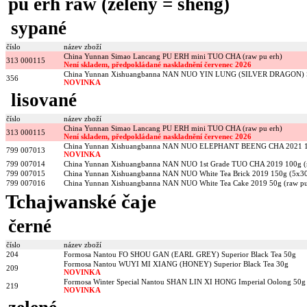
pu erh raw (zelený = sheng)
sypané
číslo
název zboží
China Yunnan Simao Lancang PU ERH mini TUO CHA (raw pu erh)
313 000115
Není skladem, předpokládané naskladnění červenec 2026
China Yunnan Xishuangbanna NAN NUO YIN LUNG (SILVER DRAGON) Su
356
NOVINKA
lisované
číslo
název zboží
China Yunnan Simao Lancang PU ERH mini TUO CHA (raw pu erh)
313 000115
Není skladem, předpokládané naskladnění červenec 2026
China Yunnan Xishuangbanna NAN NUO ELEPHANT BEENG CHA 2021 10
799 007013
NOVINKA
799 007014
China Yunnan Xishuangbanna NAN NUO 1st Grade TUO CHA 2019 100g (r
799 007015
China Yunnan Xishuangbanna NAN NUO White Tea Brick 2019 150g (5x30
799 007016
China Yunnan Xishuangbanna NAN NUO White Tea Cake 2019 50g (raw pu
Tchajwanské čaje
černé
číslo
název zboží
204
Formosa Nantou FO SHOU GAN (EARL GREY) Superior Black Tea 50g
Formosa Nantou WUYI MI XIANG (HONEY) Superior Black Tea 30g
209
NOVINKA
Formosa Winter Special Nantou SHAN LIN XI HONG Imperial Oolong 50g
219
NOVINKA