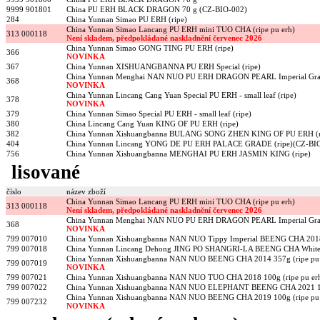
9999 901801
China PU ERH BLACK DRAGON 70 g (CZ-BIO-002)
284
China Yunnan Simao PU ERH (ripe)
China Yunnan Simao Lancang PU ERH mini TUO CHA (ripe pu erh)
313 000118
Není skladem, předpokládané naskladnění červenec 2026
China Yunnan Simao GONG TING PU ERH (ripe)
366
NOVINKA
367
China Yunnan XISHUANGBANNA PU ERH Special (ripe)
China Yunnan Menghai NAN NUO PU ERH DRAGON PEARL Imperial Grad
368
NOVINKA
China Yunnan Lincang Cang Yuan Special PU ERH - small leaf (ripe)
378
NOVINKA
379
China Yunnan Simao Special PU ERH - small leaf (ripe)
380
China Lincang Cang Yuan KING OF PU ERH (ripe)
382
China Yunnan Xishuangbanna BULANG SONG ZHEN KING OF PU ERH (r
404
China Yunnan Lincang YONG DE PU ERH PALACE GRADE (ripe)(CZ-BI
756
China Yunnan Xishuangbanna MENGHAI PU ERH JASMIN KING (ripe)
lisované
číslo
název zboží
China Yunnan Simao Lancang PU ERH mini TUO CHA (ripe pu erh)
313 000118
Není skladem, předpokládané naskladnění červenec 2026
China Yunnan Menghai NAN NUO PU ERH DRAGON PEARL Imperial Grad
368
NOVINKA
799 007010
China Yunnan Xishuangbanna NAN NUO Tippy Imperial BEENG CHA 2018 
799 007018
China Yunnan Lincang Dehong JING PO SHANGRI-LA BEENG CHA White
China Yunnan Xishuangbanna NAN NUO BEENG CHA 2014 357g (ripe pu 
799 007019
NOVINKA
799 007021
China Yunnan Xishuangbanna NAN NUO TUO CHA 2018 100g (ripe pu er
799 007022
China Yunnan Xishuangbanna NAN NUO ELEPHANT BEENG CHA 2021 100
China Yunnan Xishuangbanna NAN NUO BEENG CHA 2019 100g (ripe pu 
799 007232
NOVINKA