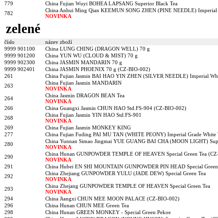
779
China Fujian Wuyi BOHEA LAPSANG Superior Black Tea
China Anhui Ming Qian KEEMUN SONG ZHEN (PINE NEEDLE) Imperial 
782
NOVINKA
zelené
číslo
název zboží
9999 901100
China LUNG CHING (DRAGON WELL) 70 g
9999 901200
China YUN WU (CLOUD & MIST) 70 g
9999 902300
China JASMIN MANDARIN 70 g
9999 902401
China JASMIN PHOENIX 70 g (CZ-BIO-002)
261
China Fujian Jasmin BAI HAO YIN ZHEN (SILVER NEEDLE) Imperial Whi
China Fujian Jasmin MANDARIN
263
NOVINKA
China Jasmin DRAGON BEAN Tea
264
NOVINKA
266
China Guangxi Jasmin CHUN HAO Std.FS-904 (CZ-BIO-002)
China Fujian Jasmin YIN HAO Std.FS-901
268
NOVINKA
269
China Fujian Jasmin MONKEY KING
277
China Fujian Fuding PAI MU TAN (WHITE PEONY) Imperial Grade White 
China Yunnan Simao Jingmai YUE GUANG BAI CHA (MOON LIGHT) Super
280
NOVINKA
China Hunan GUNPOWDER TEMPLE OF HEAVEN Special Green Tea (CZ
290
NOVINKA
291
China Hubei EN SHI MOUNTAIN GUNPOWDER PIN HEAD Special Green 
China Zhejiang GUNPOWDER YULU (JADE DEW) Special Green Tea
292
NOVINKA
China Zhejang GUNPOWDER TEMPLE OF HEAVEN Special Green Tea
293
NOVINKA
294
China Jiangxi CHUN MEE MOON PALACE (CZ-BIO-002)
296
China Hunan CHUN MEE Green Tea
298
China Hunan GREEN MONKEY - Special Green Pekoe