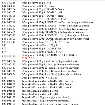
830 080255
Dóza plechová 20g S - bílá
831 080611
Dóza plechová 100g S - černá
843 083104
Dóza plechová 25g R "DOME" - černá
843 083105
Dóza plechová 25g R "DOME" - bílá
843 083106
Dóza plechová 25g R "DOME" - zlatá
843 083107
Dóza plechová 25g R "DOME" - stříbrná
844 083210
Dóza plechová 150g R "DOME" - stříbrná (s dvojitým uzávěrem)
844 083212
Dóza plechová 150g R "DOME" - černá (s dvojitým uzávěrem)
844 083213
Dóza plechová 150g R "DOME" - bílá (s dvojitým uzávěrem)
845 046481
Dóza plechová 120g "DOME" bílá (s dvojitým uzávěrem)
845 080293
Dóza plechová 120g R "DOME" - zlatá (s dvojitým uzávěrem)
845 083101
Dóza plechová 120g "DOME" stříbrná (s dvojitým uzávěrem)
846 046342
Dóza plechová 125g "THÉ ÉLÉGANT" bílá
853
Dóza plechová - stříbrná 100g R
872
Dóza plechová 25g S "GOLD STAR"
874
Dóza plechová 100g S "GOLD STAR"
Dóza plechová 100g S ANTHRACITE CRISTALLO
878 046365
NOVINKA
879 080184
Dóza plechová 80g R - bílá (s dvojitým uzávěrem)
879 080190
Dóza plechová 80g R - černá (s dvojitým uzávěrem)
880 080187
Dóza plechová 150g R - černá (s dvojitým uzávěrem)
880 080191
Dóza plechová 150g R - bílá (s dvojitým uzávěrem)
881 080034
Dóza plechová 100g R - stříbrná (s dvojitým uzávěrem)
883
Dóza plechová 200g "VIA SUEZ"
896 F01080
Japonská dóza na Matcha NATSUME - červená
896 F01081
Japonská dóza na Matcha NATSUME - černá
896 F01082
Japonská dóza na Matcha NATSUME - černá
896 F01085
Japonská dóza na Matcha FURUI
896 F01086
Japonská dóza na Matcha FURUI
896 F01158
Japonská dóza 100g (s dvojitým uzávěrem)
896 F01159
Japonská dóza 150g (s dvojitým uzávěrem)
896 F01161
Japonská dóza 150g (s dvojitým uzávěrem) - modrá