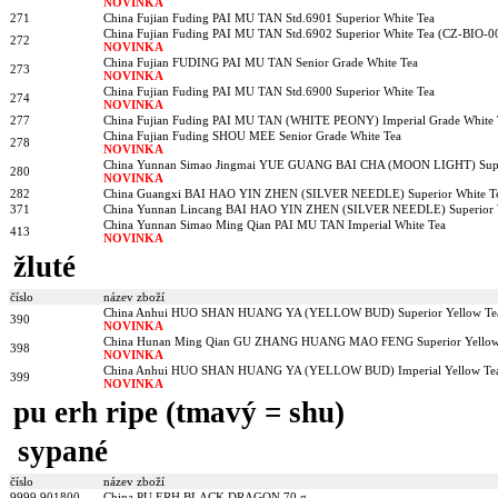
NOVINKA
271
China Fujian Fuding PAI MU TAN Std.6901 Superior White Tea
China Fujian Fuding PAI MU TAN Std.6902 Superior White Tea (CZ-BIO-0
272
NOVINKA
China Fujian FUDING PAI MU TAN Senior Grade White Tea
273
NOVINKA
China Fujian Fuding PAI MU TAN Std.6900 Superior White Tea
274
NOVINKA
277
China Fujian Fuding PAI MU TAN (WHITE PEONY) Imperial Grade White 
China Fujian Fuding SHOU MEE Senior Grade White Tea
278
NOVINKA
China Yunnan Simao Jingmai YUE GUANG BAI CHA (MOON LIGHT) Super
280
NOVINKA
282
China Guangxi BAI HAO YIN ZHEN (SILVER NEEDLE) Superior White T
371
China Yunnan Lincang BAI HAO YIN ZHEN (SILVER NEEDLE) Superior 
China Yunnan Simao Ming Qian PAI MU TAN Imperial White Tea
413
NOVINKA
žluté
číslo
název zboží
China Anhui HUO SHAN HUANG YA (YELLOW BUD) Superior Yellow Te
390
NOVINKA
China Hunan Ming Qian GU ZHANG HUANG MAO FENG Superior Yellow
398
NOVINKA
China Anhui HUO SHAN HUANG YA (YELLOW BUD) Imperial Yellow Te
399
NOVINKA
pu erh ripe (tmavý = shu)
sypané
číslo
název zboží
9999 901800
China PU ERH BLACK DRAGON 70 g