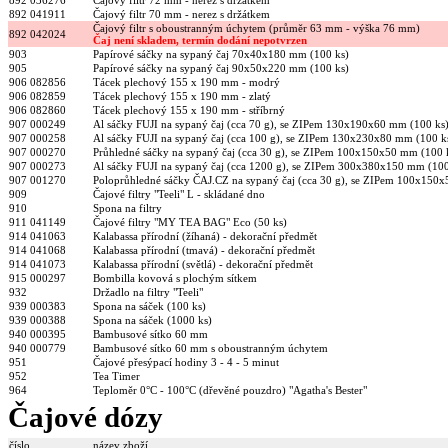
892 041911
Čajový filtr 70 mm - nerez s držátkem
Čajový filtr s oboustranným úchytem (průměr 63 mm - výška 76 mm)
892 042024
Čaj není skladem, termín dodání nepotvrzen
903
Papírové sáčky na sypaný čaj 70x40x180 mm (100 ks)
905
Papírové sáčky na sypaný čaj 90x50x220 mm (100 ks)
906 082856
Tácek plechový 155 x 190 mm - modrý
906 082859
Tácek plechový 155 x 190 mm - zlatý
906 082860
Tácek plechový 155 x 190 mm - stříbrný
907 000249
Al sáčky FUJI na sypaný čaj (cca 70 g), se ZIPem 130x190x60 mm (100 ks
907 000258
Al sáčky FUJI na sypaný čaj (cca 100 g), se ZIPem 130x230x80 mm (100 k
907 000270
Průhledné sáčky na sypaný čaj (cca 30 g), se ZIPem 100x150x50 mm (100 
907 000273
Al sáčky FUJI na sypaný čaj (cca 1200 g), se ZIPem 300x380x150 mm (100
907 001270
Poloprůhledné sáčky ČAJ.CZ na sypaný čaj (cca 30 g), se ZIPem 100x150
909
Čajové filtry "Teeli" L - skládané dno
910
Spona na filtry
911 041149
Čajové filtry "MY TEA BAG" Eco (50 ks)
914 041063
Kalabassa přírodní (žíhaná) - dekorační předmět
914 041068
Kalabassa přírodní (tmavá) - dekorační předmět
914 041073
Kalabassa přírodní (světlá) - dekorační předmět
915 000297
Bombilla kovová s plochým sítkem
932
Držadlo na filtry "Teeli"
939 000383
Spona na sáček (100 ks)
939 000388
Spona na sáček (1000 ks)
940 000395
Bambusové sítko 60 mm
940 000779
Bambusové sítko 60 mm s oboustranným úchytem
951
Čajové přesýpací hodiny 3 - 4 - 5 minut
952
Tea Timer
964
Teploměr 0°C - 100°C (dřevěné pouzdro) "Agatha's Bester"
Čajové dózy
číslo
název zboží