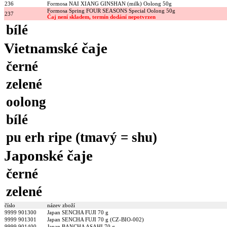
236
Formosa NAI XIANG GINSHAN (milk) Oolong 50g
Formosa Spring FOUR SEASONS Special Oolong 50g
237
Čaj není skladem, termín dodání nepotvrzen
bílé
Vietnamské čaje
černé
zelené
oolong
bílé
pu erh ripe (tmavý = shu)
Japonské čaje
černé
zelené
číslo
název zboží
9999 901300
Japan SENCHA FUJI 70 g
9999 901301
Japan SENCHA FUJI 70 g (CZ-BIO-002)
9999 901400
Japan BANCHA ASAHI 70 g