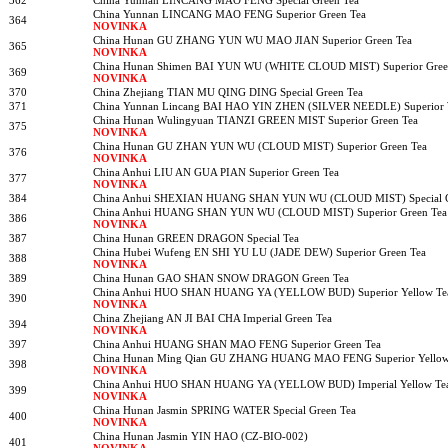
China Yunnan LINCANG MAO FENG Superior Green Tea
364
NOVINKA
China Hunan GU ZHANG YUN WU MAO JIAN Superior Green Tea
365
NOVINKA
China Hunan Shimen BAI YUN WU (WHITE CLOUD MIST) Superior Gree
369
NOVINKA
370
China Zhejiang TIAN MU QING DING Special Green Tea
371
China Yunnan Lincang BAI HAO YIN ZHEN (SILVER NEEDLE) Superior 
China Hunan Wulingyuan TIANZI GREEN MIST Superior Green Tea
375
NOVINKA
China Hunan GU ZHAN YUN WU (CLOUD MIST) Superior Green Tea
376
NOVINKA
China Anhui LIU AN GUA PIAN Superior Green Tea
377
NOVINKA
384
China Anhui SHEXIAN HUANG SHAN YUN WU (CLOUD MIST) Special G
China Anhui HUANG SHAN YUN WU (CLOUD MIST) Superior Green Tea
386
NOVINKA
387
China Hunan GREEN DRAGON Special Tea
China Hubei Wufeng EN SHI YU LU (JADE DEW) Superior Green Tea
388
NOVINKA
389
China Hunan GAO SHAN SNOW DRAGON Green Tea
China Anhui HUO SHAN HUANG YA (YELLOW BUD) Superior Yellow Te
390
NOVINKA
China Zhejiang AN JI BAI CHA Imperial Green Tea
394
NOVINKA
397
China Anhui HUANG SHAN MAO FENG Superior Green Tea
China Hunan Ming Qian GU ZHANG HUANG MAO FENG Superior Yellow
398
NOVINKA
China Anhui HUO SHAN HUANG YA (YELLOW BUD) Imperial Yellow Te
399
NOVINKA
China Hunan Jasmin SPRING WATER Special Green Tea
400
NOVINKA
China Hunan Jasmin YIN HAO (CZ-BIO-002)
401
NOVINKA