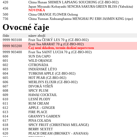
420
China Hunan SHIMEN LAPSANG SOUCHONG (CZ-BIO-002)
Japan Miyazaki Kobayashi SENCHA SAKURA GREEN BLISS (Yabukita)
456
NOVINKA
500
China ORANGE FLOWER Oolong
756
China Yunnan Xishuangbanna MENGHAI PU ERH JASMIN KING (ripe)
Ovocné čaje
číslo
název zboží
9999 903100
Fruit Tea ČESKÝ LES 70 g (CZ-BIO-002)
Fruit Tea ARARAT 70 g (CZ-BIO-002)
9999 903200
Čaj není skladem, termín dodání nepotvrzen
9999 903400
Fruit Tea SAINT LUCIA 70 g (CZ-BIO-002)
600
SUN DA CAPO
601
WILD ORANGE
602
CITRONÁDA
603
INDIÁNSKÉ LÉTO
604
TURKISH APPLE (CZ-BIO-002)
605
HOT PEAR (CZ-BIO-002)
606
MERLIN'S ELIXIR (CZ-BIO-002)
607
DIVOKÁ VIŠEŇ
608
SPICY PLUM
609
HAWAI COCKTAIL
610
LESNÍ PLODY
611
RUM CREAM
612
APPLE - GINGER
613
FIRE PLACE
614
GRANNY'S GARDEN
617
PINA COLADA
618
SPICY FRUIT (CHRISTMAS MELANGE)
619
BERRY SEXTET
620
PEACH DREAM (BROSKEV - ANANAS)