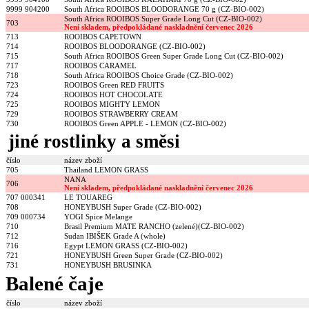
9999 904200
South Africa ROOIBOS BLOODORANGE 70 g (CZ-BIO-002)
South Africa ROOIBOS Super Grade Long Cut (CZ-BIO-002)
703
Není skladem, předpokládané naskladnění červenec 2026
713
ROOIBOS CAPETOWN
714
ROOIBOS BLOODORANGE (CZ-BIO-002)
715
South Africa ROOIBOS Green Super Grade Long Cut (CZ-BIO-002)
717
ROOIBOS CARAMEL
718
South Africa ROOIBOS Choice Grade (CZ-BIO-002)
723
ROOIBOS Green RED FRUITS
724
ROOIBOS HOT CHOCOLATE
725
ROOIBOS MIGHTY LEMON
729
ROOIBOS STRAWBERRY CREAM
730
ROOIBOS Green APPLE - LEMON (CZ-BIO-002)
jiné rostlinky a směsi
číslo
název zboží
705
Thailand LEMON GRASS
NANA
706
Není skladem, předpokládané naskladnění červenec 2026
707 000341
LE TOUAREG
708
HONEYBUSH Super Grade (CZ-BIO-002)
709 000734
YOGI Spice Melange
710
Brasil Premium MATE RANCHO (zelené)(CZ-BIO-002)
712
Sudan IBIŠEK Grade A (whole)
716
Egypt LEMON GRASS (CZ-BIO-002)
721
HONEYBUSH Green Super Grade (CZ-BIO-002)
731
HONEYBUSH BRUSINKA
Balené čaje
číslo
název zboží