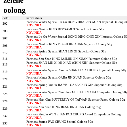
zelené
oolong
číslo
název zboží
Formosa Winter Special Lu Gu DONG DING JIN XUAN Imperial Oolong 5
202
NOVINKA
Formosa Nantou KING BERGAMOT Superior Oolong 50g
203
NOVINKA
Formosa Lu Gu Winter Special DONG DING CHIN XIN Imperial Oolong 5
207
NOVINKA
Formosa Nantou KING PEACH JIN XUAN Superior Oolong 50g
208
NOVINKA
Formosa Spring Special SHAN LIN XI Superior Oolong 30g
212
NOVINKA
216
Formosa Zhu Shan KING JASMIN JIN XUAN Premium Oolong 50g
Formosa SHAN LIN XI MI XIAN (CHIN XIN) Superior Oolong 50g
218
NOVINKA
Formosa Winter Special Nantou SHAN LIN XI HONG Imperial Oolong 50g
219
NOVINKA
Formosa Winter Special GABA JIN XUAN Superior Oolong 50g
220
NOVINKA
Formosa Spring Yunlin JIA YE - GABA CHIN XIN Superior Oolong 50g
221
NOVINKA
Formosa Winter Special Zhu Shan GUI FEI JIN XUAN Superior Oolong 50
225
NOVINKA
Formosa Hsin Chu BUTTERFLY OF TAIWAN Superior Fancy Oolong 30g
228
NOVINKA
Formosa Zhu Shan KING ROSE JIN XUAN Oolong 50g
229
NOVINKA
Formosa Pinglin WEN SHAN PAO CHUNG Award Competition Oolong
232
NOVINKA
Formosa Spring PAO CHUNG Special Oolong 50g
233
NOVINKA