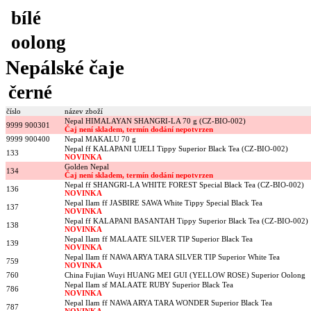
bílé
oolong
Nepálské čaje
černé
číslo
název zboží
Nepal HIMALAYAN SHANGRI-LA 70 g (CZ-BIO-002)
9999 900301
Čaj není skladem, termín dodání nepotvrzen
9999 900400
Nepal MAKALU 70 g
Nepal ff KALAPANI UJELI Tippy Superior Black Tea (CZ-BIO-002)
133
NOVINKA
Golden Nepal
134
Čaj není skladem, termín dodání nepotvrzen
Nepal ff SHANGRI-LA WHITE FOREST Special Black Tea (CZ-BIO-002)
136
NOVINKA
Nepal Ilam ff JASBIRE SAWA White Tippy Special Black Tea
137
NOVINKA
Nepal ff KALAPANI BASANTAH Tippy Superior Black Tea (CZ-BIO-002)
138
NOVINKA
Nepal Ilam ff MALAATE SILVER TIP Superior Black Tea
139
NOVINKA
Nepal Ilam ff NAWA ARYA TARA SILVER TIP Superior White Tea
759
NOVINKA
760
China Fujian Wuyi HUANG MEI GUI (YELLOW ROSE) Superior Oolong
Nepal Ilam sf MALAATE RUBY Superior Black Tea
786
NOVINKA
Nepal Ilam ff NAWA ARYA TARA WONDER Superior Black Tea
787
NOVINKA