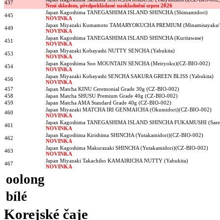
437
Není skladem, předpokládané naskladnění srpen 2026
Japan Kagoshima TANEGASHIMA ISLAND SHINCHA (Shimamidori)
445
NOVINKA
Japan Miyazaki Kumamoto TAMARYOKUCHA PREMIUM (Minamisayaka/Sa
449
NOVINKA
Japan Kagoshima TANEGASHIMA ISLAND SHINCHA (Kuritawase)
451
NOVINKA
Japan Miyazaki Kobayashi NUTTY SENCHA (Yabukita)
453
NOVINKA
Japan Kagoshima Soo MOUNTAIN SENCHA (Meiryoku)(CZ-BIO-002)
454
NOVINKA
Japan Miyazaki Kobayashi SENCHA SAKURA GREEN BLISS (Yabukita)
456
NOVINKA
457
Japan Matcha KINU Ceremonial Grade 30g (CZ-BIO-002)
458
Japan Matcha SHUSU Premium Grade 40g (CZ-BIO-002)
459
Japan Matcha AMA Standard Grade 40g (CZ-BIO-002)
Japan Miyazaki MATCHA IRI GENMAICHA (Okumidori)(CZ-BIO-002)
460
NOVINKA
Japan Kagoshima TANEGASHIMA ISLAND SHINCHA FUKAMUSHI (Saem
461
NOVINKA
Japan Kagoshima Kirishima SHINCHA (Yutakamidori)(CZ-BIO-002)
462
NOVINKA
Japan Kagoshima Makurazaki SHINCHA (Yutakamidori)(CZ-BIO-002)
463
NOVINKA
Japan Miyazaki Takachiho KAMAIRICHA NUTTY (Yabukita)
467
NOVINKA
oolong
bílé
Korejské čaje