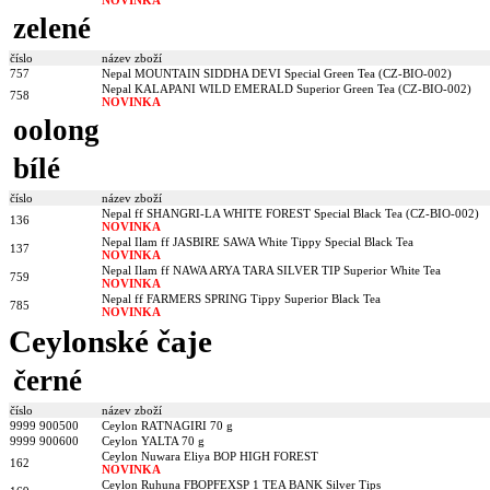
zelené
číslo
název zboží
757
Nepal MOUNTAIN SIDDHA DEVI Special Green Tea (CZ-BIO-002)
Nepal KALAPANI WILD EMERALD Superior Green Tea (CZ-BIO-002)
758
NOVINKA
oolong
bílé
číslo
název zboží
Nepal ff SHANGRI-LA WHITE FOREST Special Black Tea (CZ-BIO-002)
136
NOVINKA
Nepal Ilam ff JASBIRE SAWA White Tippy Special Black Tea
137
NOVINKA
Nepal Ilam ff NAWA ARYA TARA SILVER TIP Superior White Tea
759
NOVINKA
Nepal ff FARMERS SPRING Tippy Superior Black Tea
785
NOVINKA
Ceylonské čaje
černé
číslo
název zboží
9999 900500
Ceylon RATNAGIRI 70 g
9999 900600
Ceylon YALTA 70 g
Ceylon Nuwara Eliya BOP HIGH FOREST
162
NOVINKA
Ceylon Ruhuna FBOPFEXSP 1 TEA BANK Silver Tips